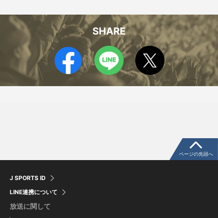
SHARE
三好 佳介
ティモ・タンメマー
ページの先頭へ
J SPORTS ID
LINE連携について
放送に関して