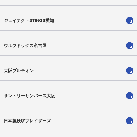
外崎 航平
荒尾 怜音
ジェイテクトSTINGS愛知
ウルフドッグス名古屋
大阪ブルテオン
サントリーサンバーズ大阪
日本製鉄堺ブレイザーズ
張 育陞
出口 大聖