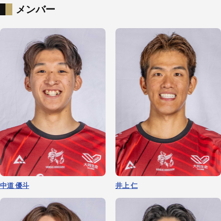
メンバー
中道 優斗
井上 仁