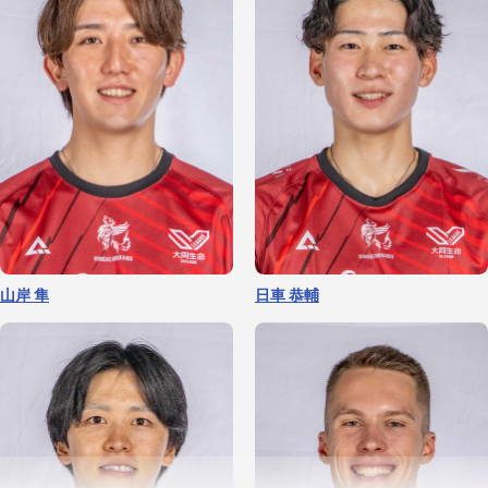
山岸 隼
日車 恭輔