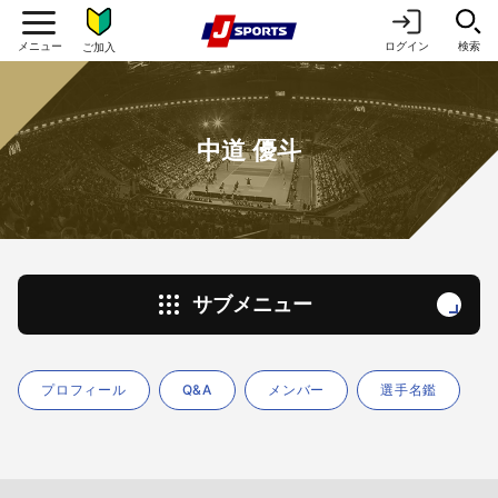
ログイン
検索
ご加入
中道 優斗
サブメニュー
プロフィール
Q&A
メンバー
選手名鑑