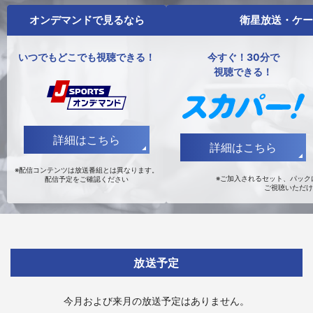
オンデマンドで見るなら
衛星放送・ケー
いつでもどこでも視聴できる！
今すぐ！30分で
視聴できる！
詳細はこちら
詳細はこちら
※配信コンテンツは放送番組とは異なります。
※ご加入されるセット、パックに
配信予定をご確認ください
ご視聴いただけ
放送予定
今月および来月の放送予定はありません。