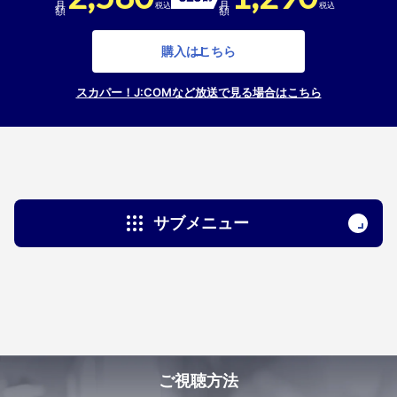
税込
税込
購入はこちら
スカパー！J:COMなど放送で見る場合はこちら
サブメニュー
yers
yers
選手名鑑
king
P選手名鑑
king
ランキング
ルとは
ご視聴方法