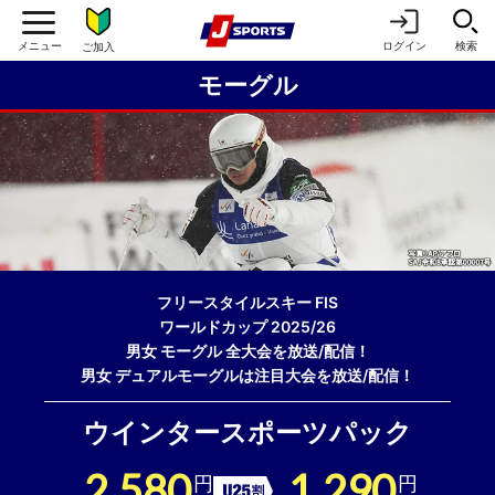
ログイン
検索
ご加入
モーグル
フリースタイルスキー FIS
ワールドカップ 2025/26
男女 モーグル 全大会を放送/配信！
男女 デュアルモーグルは注目大会を放送/配信！
ウインタースポーツパック
2,580
1,290
円
円
U25割引
月額
月額