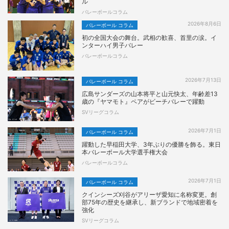
ル
バレーボールコラム
2026年8月6日
バレーボール コラム
初の全国大会の舞台。武相の歓喜、首里の涙。イ
ンターハイ男子バレー
バレーボールコラム
2026年7月13日
バレーボール コラム
広島サンダーズの山本将平と山元快太、年齢差13
歳の『ヤマモト』ペアがビーチバレーで躍動
SVリーグコラム
2026年7月1日
バレーボール コラム
躍動した早稲田大学、3年ぶりの優勝を飾る。東日
本バレーボール大学選手権大会
バレーボールコラム
2026年7月1日
バレーボール コラム
クインシーズ刈谷がアリーザ愛知に名称変更。創
部75年の歴史を継承し、新ブランドで地域密着を
強化
SVリーグコラム