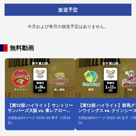
放送予定
今月および来月の放送予定はありません。
無料動画
【第12節 ハイライト】サントリー
【第12節 ハイライト】群馬グ
サンバーズ大阪 vs. 東レアローズ
ンウイングス vs. クインシー
静岡
谷
大同生命SVリーグ 2025-26 男子（1月24
大同生命SVリーグ 2025-26 女子（1月
日）
日）