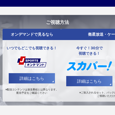
ご視聴方法
オンデマンドで見るなら
衛星放送・ケー
いつでもどこでも視聴できる！
今すぐ！30分で
視聴できる！
詳細はこちら
詳細はこちら
※配信コンテンツは放送番組とは異なります。
※ご加入されるセット、パックに
配信予定をご確認ください
ご視聴いただけ