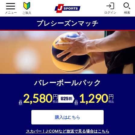
ログイン
検索
ご加入
プレシーズンマッチ
バレーボールパック
2,580
1,290
円
円
U25割引
月額
月額
税込
税込
購入はこちら
スカパー！J:COMなど放送で見る場合はこちら