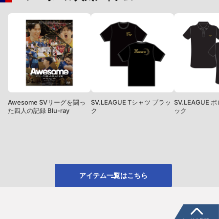
Awesome SVリーグを闘っ
SV.LEAGUE Tシャツ ブラッ
SV.LEAGUE
た四人の記録 Blu-ray
ク
ック
アイテム一覧はこちら