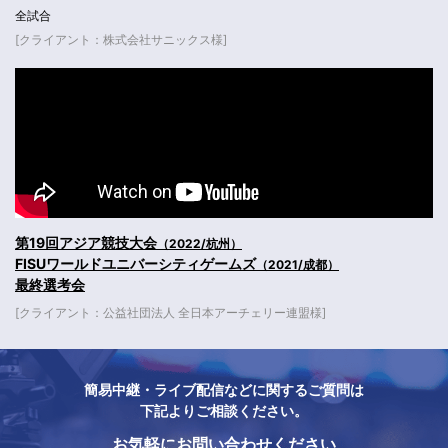
全試合
[クライアント：株式会社サニックス様]
第19回アジア競技大会
（2022/杭州）
FISUワールドユニバーシティゲームズ
（2021/成都）
最終選考会
[クライアント：公益社団法人 全日本アーチェリー連盟様]
簡易中継・ライブ配信などに関するご質問は
下記よりご相談ください。
お気軽にお問い合わせください