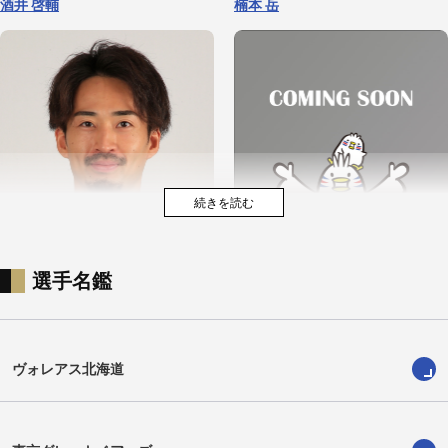
酒井 啓輔
楠本 岳
選手名鑑
藤中 優斗
馬渡 拓巳
ヴォレアス北海道