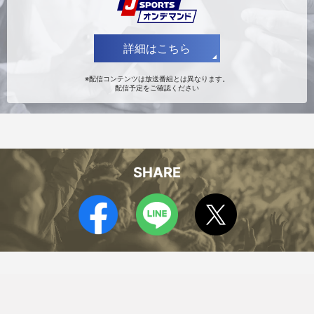
李 博
上條 レイモンド
詳細はこちら
※配信コンテンツは放送番組とは異なります。
配信予定をご確認ください
SHARE
小澤 宙輝
牧 大晃