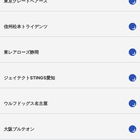
東京グレートベアーズ
信州松本トライデンツ
東レアローズ静岡
重藤 トビアス赳
キリル・クレーツ
ジェイテクトSTINGS愛知
ウルフドッグス名古屋
大阪ブルテオン