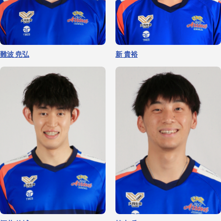
難波 尭弘
新 貴裕