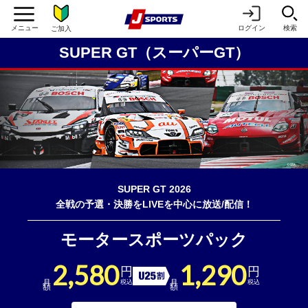
ログイン
検索
ご加入
SUPER GT（スーパーGT）
SUPER GT 2026
全戦の予選・決勝をLIVEを中心に放送/配信！
モータースポーツパック
2,580
1,290
円
円
U25割引
月額
月額
税込
税込