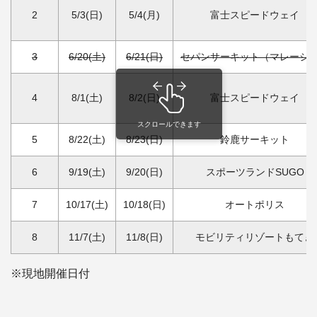
2
5/3(日)
5/4(月)
富士スピードウェイ
3
6/20(土)
6/21(日)
セパンサーキット（マレーシ
4
8/1(土)
8/2(日)
富士スピードウェイ
スクロールできます
5
8/22(土)
8/23(日)
鈴鹿サーキット
6
9/19(土)
9/20(日)
スポーツランドSUGO
7
10/17(土)
10/18(日)
オートポリス
8
11/7(土)
11/8(日)
モビリティリゾートもてぎ
※現地開催日付