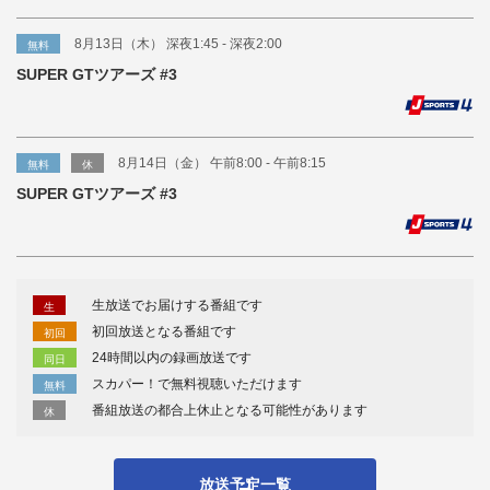
8月13日（木） 深夜1:45 - 深夜2:00
無料
SUPER GTツアーズ #3
8月14日（金） 午前8:00 - 午前8:15
無料
休
SUPER GTツアーズ #3
生放送でお届けする番組です
生
初回放送となる番組です
初回
24時間以内の録画放送です
同日
スカパー！で無料視聴いただけます
無料
番組放送の都合上休止となる可能性があります
休
放送予定一覧