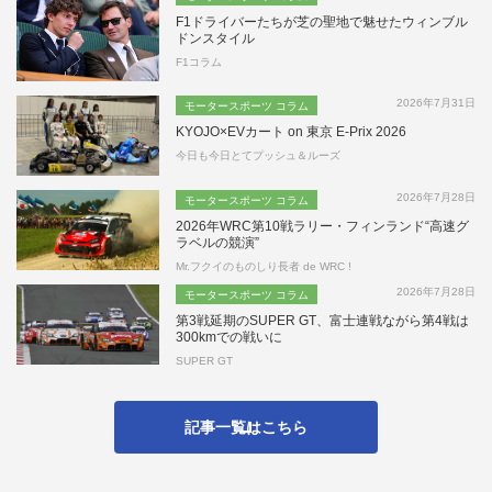
F1ドライバーたちが芝の聖地で魅せたウィンブル
ドンスタイル
F1コラム
2026年7月31日
モータースポーツ コラム
KYOJO×EVカート on 東京 E-Prix 2026
今日も今日とてプッシュ＆ルーズ
2026年7月28日
モータースポーツ コラム
2026年WRC第10戦ラリー・フィンランド“高速グ
ラベルの競演”
Mr.フクイのものしり長者 de WRC !
2026年7月28日
モータースポーツ コラム
第3戦延期のSUPER GT、富士連戦ながら第4戦は
300kmでの戦いに
SUPER GT
記事一覧はこちら