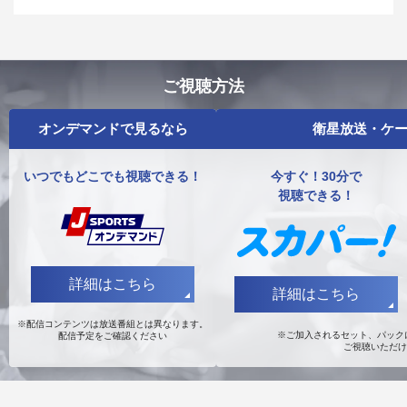
ご視聴方法
オンデマンドで見るなら
衛星放送・ケー
いつでもどこでも視聴できる！
今すぐ！30分で
視聴できる！
詳細はこちら
詳細はこちら
※配信コンテンツは放送番組とは異なります。
※ご加入されるセット、パックに
配信予定をご確認ください
ご視聴いただけ