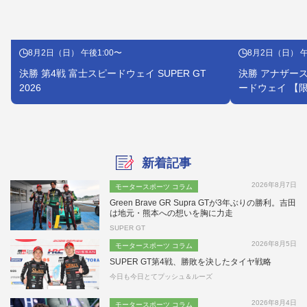
8月2日（日） 午後1:00〜
8月2日（日） 午
決勝 第4戦 富士スピードウェイ SUPER GT
決勝 アナザース
2026
ードウェイ 【限定
新着記事
2026年8月7日
モータースポーツ コラム
Green Brave GR Supra GTが3年ぶりの勝利。吉田
は地元・熊本への想いを胸に力走
SUPER GT
2026年8月5日
モータースポーツ コラム
SUPER GT第4戦、勝敗を決したタイヤ戦略
今日も今日とてプッシュ＆ルーズ
2026年8月4日
モータースポーツ コラム