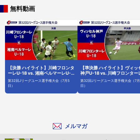
無料動画
【決勝 ハイライト】川崎フロンタ
【準決勝 ハイライト】ヴィッ
ーレU-18 vs. 湘南ベルマーレU-
神戸U-18 vs. 川崎フロンター
18
U-18
第32回Jリーグユース選手権大会（7月5
第32回Jリーグユース選手権大会（7月
日）
日）
メルマガ