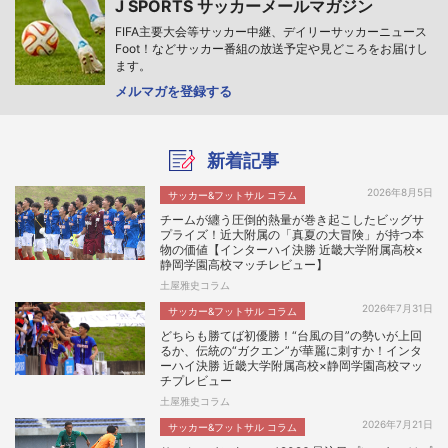
J SPORTS サッカーメールマガジン
FIFA主要大会等サッカー中継、デイリーサッカーニュース
Foot！などサッカー番組の放送予定や見どころをお届けし
ます。
メルマガを登録する
新着記事
2026年8月5日
サッカー&フットサル コラム
チームが纏う圧倒的熱量が巻き起こしたビッグサ
プライズ！近大附属の「真夏の大冒険」が持つ本
物の価値【インターハイ決勝 近畿大学附属高校×
静岡学園高校マッチレビュー】
土屋雅史コラム
2026年7月31日
サッカー&フットサル コラム
どちらも勝てば初優勝！“台風の目”の勢いが上回
るか、伝統の“ガクエン”が華麗に刺すか！インタ
ーハイ決勝 近畿大学附属高校×静岡学園高校マッ
チプレビュー
土屋雅史コラム
2026年7月21日
サッカー&フットサル コラム