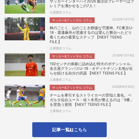
サッカーインターハイ2026 最注目プレーヤーはプ
レミアを沸かせるこの7人！
土屋雅史コラム
2026年7月17日
サッカー&フットサル コラム
林のごとく、山のごとき静謐な守護神。FC東京U-
18・渡邊麻舟が思索するのは望んだ舞台へたどり
着くための着実なステップ 【NEXT TEENS
FILE.】
土屋雅史コラム
2026年7月14日
サッカー&フットサル コラム
192センチの体躯に詰め込む特大のポテンシャル。
名古屋グランパスU-18・オディケチソン太地が尖
らせ続ける自分の武器 【NEXT TEENS FILE.】
土屋雅史コラム
2026年6月30日
サッカー&フットサル コラム
チームを牽引するストライカーの苦悩と進化。ベ
ガルタ仙台ユース・佐々木亮が整えるのは「9番」
を背負う覚悟 【NEXT TEENS FILE.】
土屋雅史コラム
記事一覧はこちら