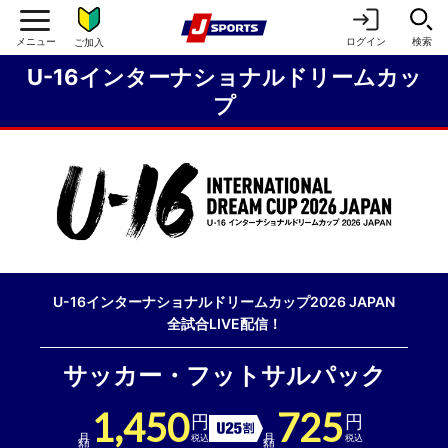
ログイン
検索
ご加入
U-16インターナショナルドリームカッ
プ
U-16インターナショナルドリームカップ2026 JAPAN
全試合LIVE配信！
サッカー・フットサルパック
1,450
725
円
円
U25割引
月額
月額
税込
税込