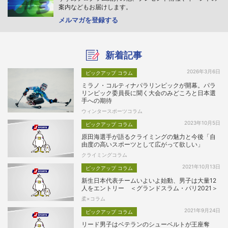
案内などもお届けします。
メルマガを登録する
新着記事
2026年3月6日
ピックアップ コラム
ミラノ・コルティナパラリンピックが開幕。パラ
リンピック委員長に聞く大会のみどころと日本選
手への期待
ウィンタースポーツコラム
2023年10月5日
ピックアップ コラム
原田海選手が語るクライミングの魅力と今後「自
由度の高いスポーツとして広がって欲しい」
クライミングコラム
2021年10月13日
ピックアップ コラム
新生日本代表チームいよいよ始動、男子は大量12
人をエントリー ＜グランドスラム・パリ2021＞
柔×コラム
2021年9月24日
ピックアップ コラム
リード男子はベテランのシューベルトが王座奪