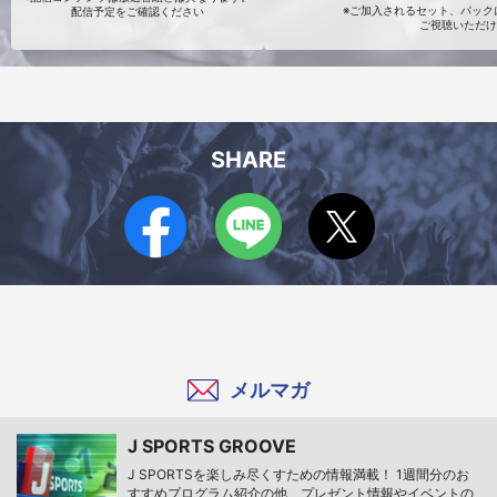
※ご加入されるセット、パックに
配信予定をご確認ください
ご視聴いただけ
SHARE
メルマガ
J SPORTS GROOVE
J SPORTSを楽しみ尽くすための情報満載！ 1週間分のお
すすめプログラム紹介の他、プレゼント情報やイベントの