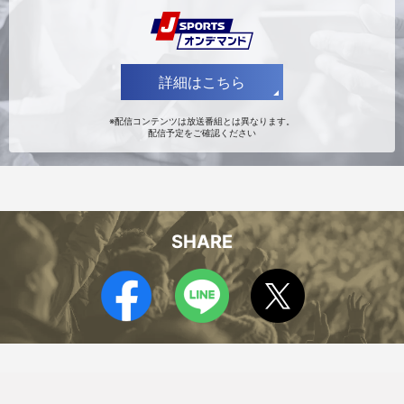
後藤 陸翔
伊藤 吏玖
詳細はこちら
※配信コンテンツは放送番組とは異なります。
配信予定をご確認ください
SHARE
大前 隆貴
川野 琢磨