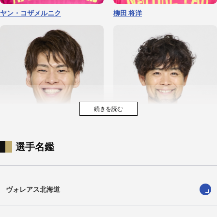
ヤン・コザメルニク
柳田 将洋
選手名鑑
戸嵜 嵩大
古賀 太一郎
ヴォレアス北海道