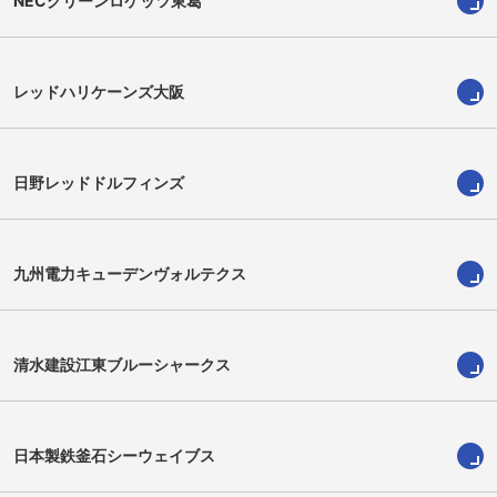
NECグリーンロケッツ東葛
レッドハリケーンズ大阪
日野レッドドルフィンズ
吉澤太一
石橋 隼
Taichi Yoshizawa
Hayato Ishibashi
九州電力キューデンヴォルテクス
清水建設江東ブルーシャークス
日本製鉄釜石シーウェイブス