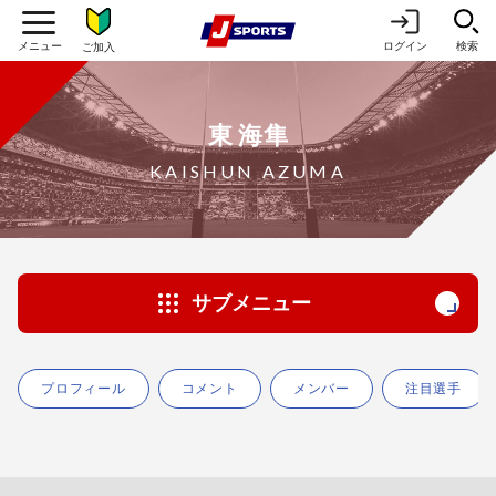
ログイン
検索
ご加入
東 海隼
KAISHUN AZUMA
サブメニュー
プロフィール
コメント
メンバー
注目選手