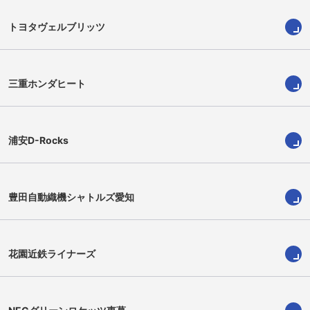
トヨタヴェルブリッツ
三重ホンダヒート
浦安D-Rocks
豊田自動織機シャトルズ愛知
ヘンリー・タエフ
山口泰輝
Henry Taefu
Taiki Yamaguchi
花園近鉄ライナーズ