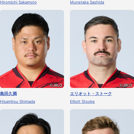
Hiromichi Sakamoto
Munetaka Sashida
島田久満
エリオット・ストーク
Hisamitsu Shimada
Elliott Stooke