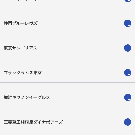
静岡ブルーレヴズ
ロトゥ・イニシ
浜野達也
Lotu Inisi
Tatsuya Hamano
東京サンゴリアス
ブラックラムズ東京
横浜キヤノンイーグルス
三菱重工相模原ダイナボアーズ
土橋郁矢
パエア ミフィポセチ
Fumiya Dobashi
Mifiposeti Paea