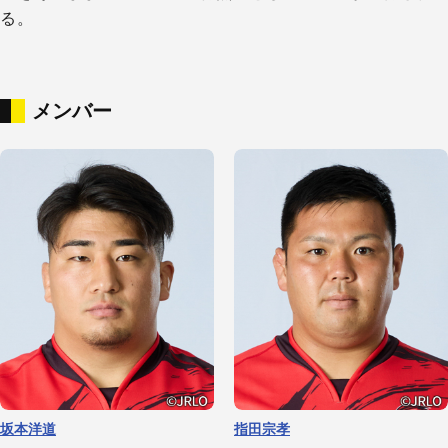
る。
メンバー
坂本洋道
指田宗孝