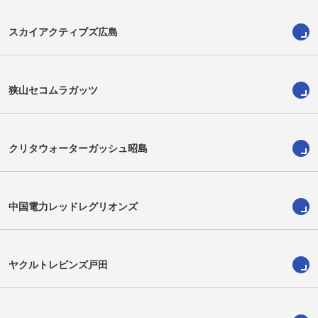
スカイアクティブズ広島
赤迫 幸知
菊本 有真
Yukito Akasako
Yuuma Kikumoto
狭山セコムラガッツ
クリタウォーターガッシュ昭島
中国電力レッドレグリオンズ
ヤクルトレビンズ戸田
東 海隼
小林 修市
Kaishun Azuma
Shuuichi Kobayashi