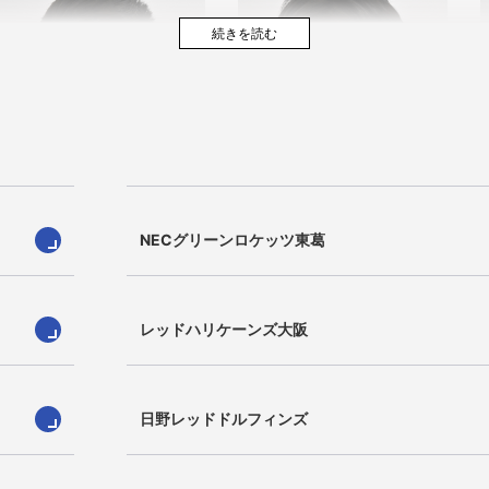
山極大貴
松本光貴
NECグリーンロケッツ東葛
Daiki Yamagiwa
Kohki Matsumoto
J
レッドハリケーンズ大阪
日野レッドドルフィンズ