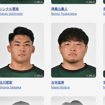
シンクル寛造
津嘉山廉人
Kanzo Schinckel
Rento Tsukayama
S
佐川奨茉
古寺直希
Shoma Sagawa
Naoki Kotera
N