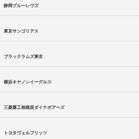
静岡ブルーレヴズ
セル ホゼ
マリノ・ミカエリ＝トゥウ
東京サンゴリアス
Jose Seru
Marino Mikaele-Tu'u
ブラックラムズ東京
横浜キヤノンイーグルス
三菱重工相模原ダイナボアーズ
吉田杏
佐藤弘樹
Kyo Yoshida
Kohki Sato
トヨタヴェルブリッツ