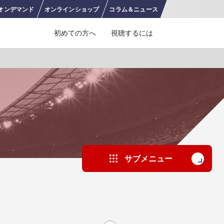
オンデ
マンド
オンライン
ショップ
コラム＆
ニュース
初めての方へ
視聴するには
J SPORTS 4番組
LINE連携について
スキー
バドミントン
ピックアップ
ー
広告お問い合せ
オンデマンドをテレビに映すには
空手
S/Jリーグ
モーグル
フィギュアスケート学生大会
高校バスケ ウインターカップ2025
ヨーロッパチャンピオンズリーグ
フォーミュラE
ワンデーレース
Jユースカップ
海外ラグビー （グレイテスト・ライバルリ
横浜DeNAベイスターズ
サブメニュー
ー・ツアー 2026 〜オールブラックス 南アフ
WC）
プ
フリーライドワールドツアー
ISU選手権大会
高校バレー インターハイ
デイトナ24時間レース
シクロクロス
和倉ユースサッカー大会
大学野球
リカ遠征〜）
GTV 〜SUPER GT トークバラエティ〜
高校野球
高校ラグビー
ス
セブンズ