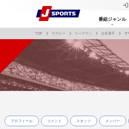
番組ジャンル
TOP
ラグビー
リーグワン
注目選手
フ
番組表
J SPORTS創立30周年特集ページ
Ch別番組
お知らせ
サッカー
野球
ラグビー
フットサル
SNSアカウント一覧
メールマ
サイクル広告お問い合わせ
簡易中継
ピックアップ
スキー
バドミントン
バレーボール
サッカー・フットサル
ラグビー
野球
バスケットボール
モータースポーツ
フィギュアスケート
サイクルロードレース
ドキュメンタリー
ジャパンオープン
ミラノ・コルティナ2026パラリンピック
サマーカップ
大学バスケ オータムリーグ
大同生命SVリーグ 男子
SUPER GT（スーパーGT）
ツール・ド・フランス
高円宮杯 JFA サッカープレミアリーグ
日本代表
MLB中継（メジャーリーグベースボール）
ハッピー
全日本社
全日本ス
アクアカ
高校バスケ
大同生命S
スーパー
ジロ・デ
高校サッカ
ネーショ
広島東洋
フィットネス・ボディビル
全日本実業団バドミントン選手権
スキージャンプ
町田樹のスポーツアカデミア
バスケ スプリングマッチ 2026
まるっとバレーボール
WRC
ステージレース
U-16インターナショナルドリームカップ
オリックス・バファローズ
スカッシ
日本ラン
ノルディ
KENJIの
J SPOR
SVリーグ
スーパー
日本開催
FIFA
東北楽天
スノーボード
全米フィギュアスケート選手権
大学バレー
ダカールラリー
ガンバレ日本プロ野球!?
スキー学
スピード
男子日本
MOTOR G
MLBイッ
大学ラグビー（菅平合宿）
関東大学
ニュルブルクリンク24時間耐久レース
NPBジュニアトーナメント KONAMI CUP
富士24時
関東大学対抗戦
関東大学
プロフィール
コメント
スタッツ
メンバー
2025