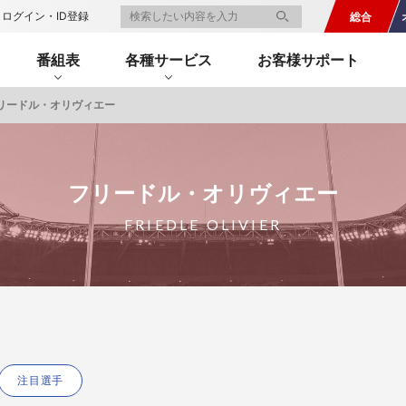
ログイン・ID登録
総合
番組表
各種サービス
お客様サポート
リードル・オリヴィエー
一覧
番組表のお知らせ
プレゼント
サイクル
モーター
バレー
バスケット
フィギュアス
ロードレース
スポーツ
ボール
ボール
ケート
ガジン
J SPORTSオフィシャルキャラクタ
フリードル・オリヴィエー
・ライブ配信サービス
サイクルビレッジ
FRIEDLE OLIVIER
ゴルフアワー
会人バドミントン選手権
キー技術選手権大会
ップ
 インターハイ
Vリーグ 女子
フォーミュラ
・イタリア
ー インターハイ
ンズチャンピオンシップ
カープ
ヨットレース
熊本マスターズ
アルペンスキー
飯塚杯
Bリーグ
アジアチャンピオンズリーグ
WEC
ブエルタ・ア・エスパーニャ
Foot!超高校サッカー通信
ラグビー わんだほー！
中日ドラゴンズ
ュ
キングサーキット
ック複合
部屋
TS HOOP!～学生バスケ番組～
 オールスターゲームズ
バイク
レース
ゴールデンイーグルス
学生スポーツ
BWFワールドツアー
全日本アルペン
アイスショー
プレシーズンマッチ
FIM世界耐久ロードレース選手権（E
自転車情報番組
FIFA ビーチサッカー ワールドカッ
社会人野球（都市対抗野球大会）
生大会
スケート
代表
AMES
キ見！
SNOWTV
女子日本代表
SROジャパンカップ
侍ジャパン
春季交流大会
リーグワン
間レース
スパ・フランコルシャン24時間レー
リーグ戦
関西大学リーグ
注目選手