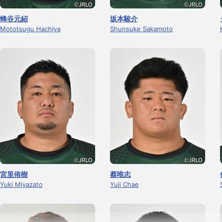
蜂谷元紹
坂本駿介
Mototsugu Hachiya
Shunsuke Sakamoto
宮里侑樹
蔡唯志
Yuki Miyazato
Yuji Chae