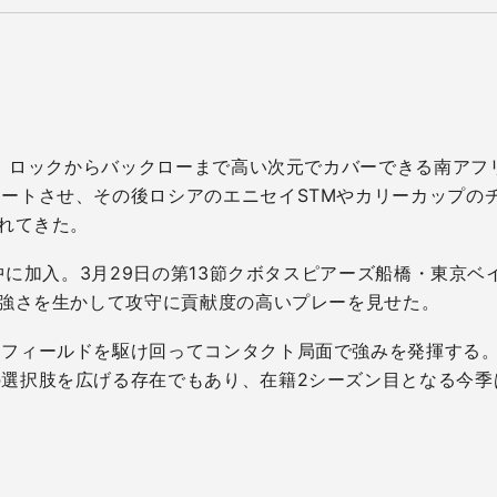
り、ロックからバックローまで高い次元でカバーできる南アフ
ートさせ、その後ロシアのエニセイSTMやカリーカップの
られてきた。
途中に加入。3月29日の第13節クボタスピアーズ船橋・東京
の強さを生かして攻守に貢献度の高いプレーを見せた。
にフィールドを駆け回ってコンタクト局面で強みを発揮する
選択肢を広げる存在でもあり、在籍2シーズン目となる今季