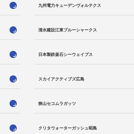
九州電力キューデンヴォルテクス
趙誠悠
フリードル・オリヴィエー
清水建設江東ブルーシャークス
Songyu Cho
Friedle Olivier
M
日本製鉄釜石シーウェイブス
スカイアクティブズ広島
狭山セコムラガッツ
坂本侑翼
服部航大
Yusuke Sakamoto
Kouki Hattori
J
クリタウォーターガッシュ昭島