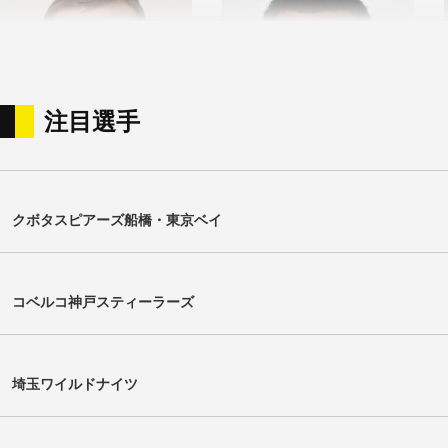
注目選手
ウォルト・スティーンカンプ
エピネリ・ウルイヴァイティ
クボタスピアーズ船橋・東京ベイ
Walt Steenkamp
Epineri Uluiviti
コベルコ神戸スティーラーズ
埼玉ワイルドナイツ