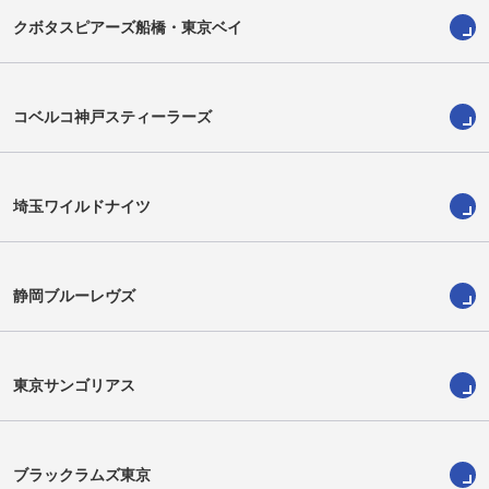
クボタスピアーズ船橋・東京ベイ
コベルコ神戸スティーラーズ
埼玉ワイルドナイツ
静岡ブルーレヴズ
木原優作
タニエラ ヴェア
Yusaku Kihara
Taniela Vea
東京サンゴリアス
ブラックラムズ東京