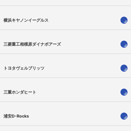
横浜キヤノンイーグルス
三菱重工相模原ダイナボアーズ
石川槙人
リサラ フィナウ
Makito Ishikawa
Lisala Kisina Finau
トヨタヴェルブリッツ
三重ホンダヒート
浦安D-Rocks