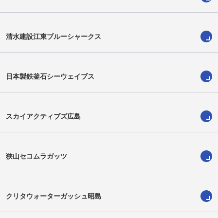
清水建設江東ブルーシャークス
日本製鉄釜石シーウェイブス
スカイアクティブズ広島
長谷川崚太
宮川智海
Ryota Hasegawa
Tomohito Miyakawa
狭山セコムラガッツ
クリタウォーターガッシュ昭島