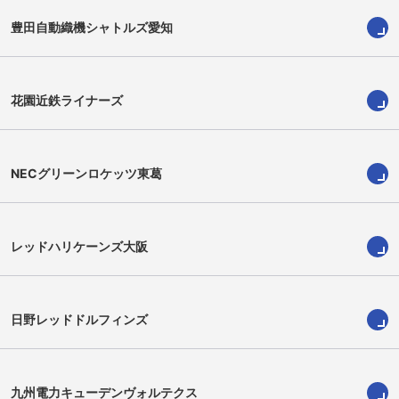
豊田自動織機シャトルズ愛知
坂手淳史
下釜優次
Atsushi Sakate
Yuji Shimogama
花園近鉄ライナーズ
NECグリーンロケッツ東葛
レッドハリケーンズ大阪
日野レッドドルフィンズ
島根一磨
佐藤健次
Kazuma Shimane
Kenji Sato
九州電力キューデンヴォルテクス