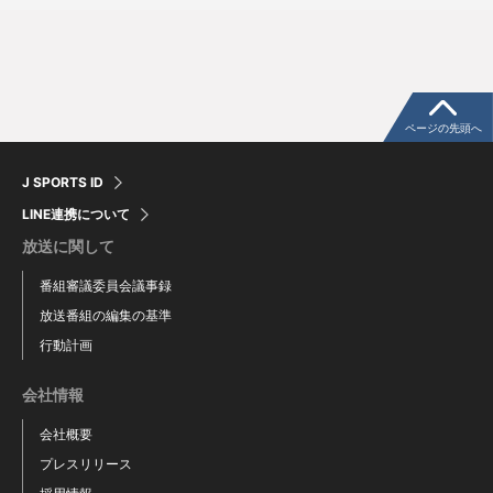
橋本吾郎
ルード デヤハー
Goro Hashimoto
Lood de Jager
ページの先頭へ
J SPORTS ID
LINE連携について
放送に関して
番組審議委員会議事録
放送番組の編集の基準
行動計画
リアム ミッチェル
オッキー バーナード
会社情報
Liam Mitchell
Ockie Barnard
会社概要
プレスリリース