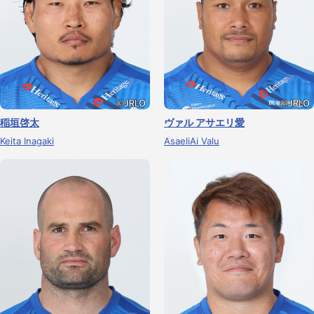
稲垣啓太
ヴァル アサエリ愛
Keita Inagaki
AsaeliAi Valu