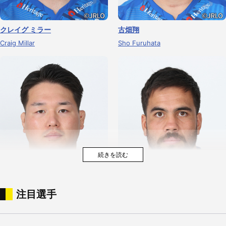
クレイグ ミラー
古畑翔
Craig Millar
Sho Furuhata
注目選手
藤井大喜
ダニエル ペレズ
Taiki Fujii
Daniel Perez