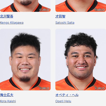
北川賢吾
才田智
Kengo Kitagawa
Satoshi Saita
海士広大
オペティ・ヘル
Kota Kaishi
Opeti Helu