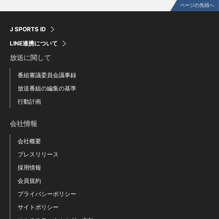
ページの先頭へ
J SPORTS ID
LINE連携について
放送に関して
番組審議委員会議事録
放送番組の編集の基準
行動計画
アキラ・イエレミア
浅井勇暉
会社情報
Akira Ieremia
Yuki Asai
会社概要
プレスリリース
採用情報
会員規約
プライバシーポリシー
サイトポリシー