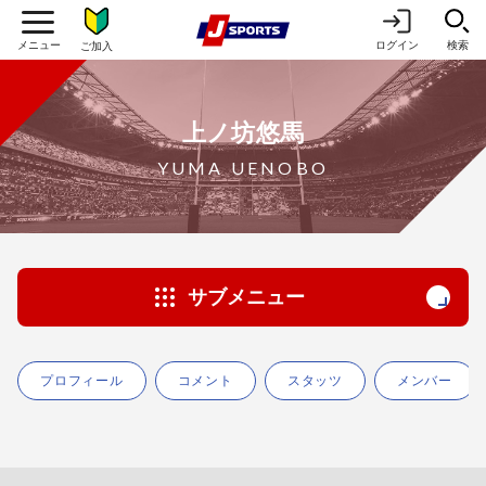
ログイン
検索
ご加入
上ノ坊悠馬
YUMA UENOBO
サブメニュー
プロフィール
コメント
スタッツ
メンバー