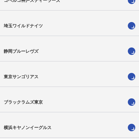
コベルコ神戸スティーラーズ
埼玉ワイルドナイツ
静岡ブルーレヴズ
加藤一希
甲斐登生
Kazuki Kato
Toui Kai
東京サンゴリアス
ブラックラムズ東京
横浜キヤノンイーグルス