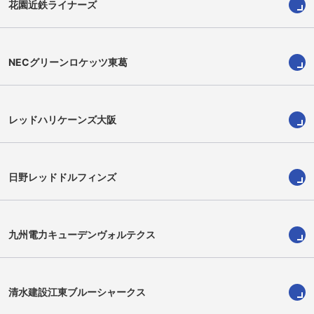
花園近鉄ライナーズ
NECグリーンロケッツ東葛
レッドハリケーンズ大阪
日野レッドドルフィンズ
福田陸人
江良颯
Rikuto Fukuda
Hayate Era
九州電力キューデンヴォルテクス
清水建設江東ブルーシャークス