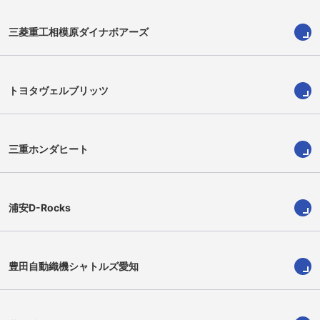
三菱重工相模原ダイナボアーズ
イジ―・ソード
為房慶次朗
Izi Sword
Keijiro Tamefusa
トヨタヴェルブリッツ
三重ホンダヒート
浦安D-Rocks
豊田自動織機シャトルズ愛知
大熊克哉
マルコム・マークス
Katsuya Okuma
Malcolm Marx