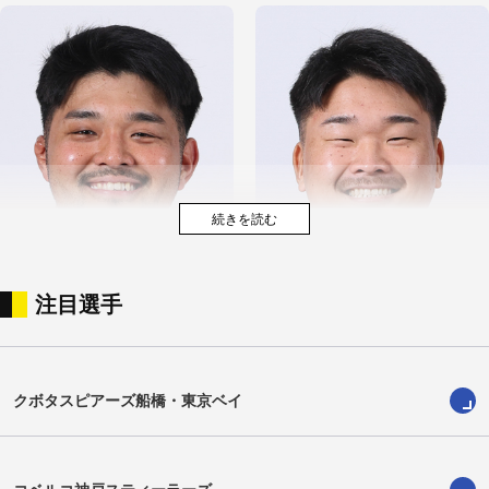
注目選手
山本剣士
紙森陽太
Kenshi Yamamoto
Yota Kamimori
クボタスピアーズ船橋・東京ベイ