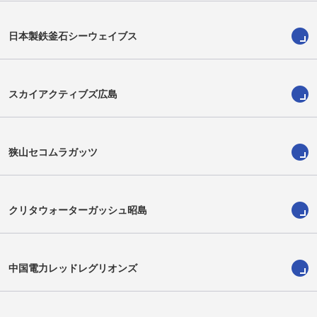
日本製鉄釜石シーウェイブス
スカイアクティブズ広島
安江祥光
青木祐樹
Yoshimitsu Yasue
Yuki Aoki
狭山セコムラガッツ
クリタウォーターガッシュ昭島
中国電力レッドレグリオンズ