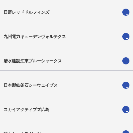
日野レッドドルフィンズ
シオネ・シメ・マウ
ブロディ・レタリック
Sione Mau
Brodie Retallick
九州電力キューデンヴォルテクス
清水建設江東ブルーシャークス
日本製鉄釜石シーウェイブス
スカイアクティブズ広島
小瀧尚弘
ジェラード・カウリートゥイオテ
ィ
Naohiro Kotaki
Gerard Cowley-Tuioti