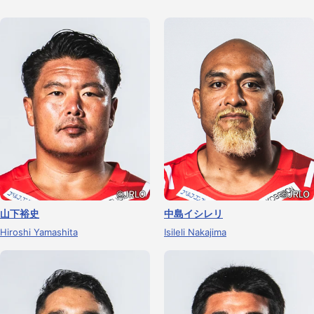
山下裕史
中島イシレリ
Hiroshi Yamashita
Isileli Nakajima