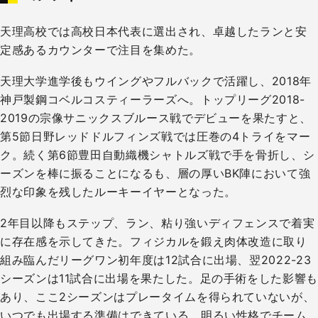
天理高校では高校日本代表に選出され、卓越したランと安
定感あるカウンターで注目を集めた。
天理大学進学後もウイングやフルバックで活躍し、2018年
神戸製鋼コベルコスティーラーズへ。トップリーグ2018-
2019の宗像サニックスブルース戦でデビューを果たすと、
第5節日野レッドドルフィンズ戦では圧巻の4トライをマー
ク。続く第6節豊田自動織機シャトルズ戦で手を骨折し、シ
ーズンを棒に振ることになるも、層の厚いBK陣において強
烈な印象を残したルーキーイヤーとなった。
2年目以降もステップ、ラン、粘り強いディフェンスで着実
に存在感を示してきた。フィジカルを鍛え肉体改造に取り
組み臨んだリーグワン初年度は12試合に出場、翌2022-23
シーズンは11試合に出場を果たした。足の手術をした影響も
あり、ここ2シーズンはプレータイムを得られていないが、
いつでも出場する準備はできている。明るい性格でチーム