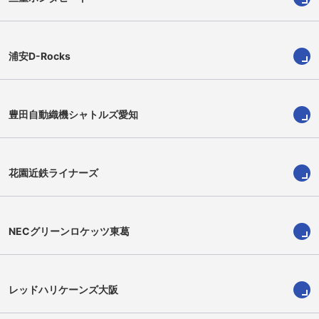
浦安D-Rocks
豊田自動織機シャトルズ愛知
北出卓也
松岡賢太
Takuya Kitade
Kenta Matsuoka
花園近鉄ライナーズ
NECグリーンロケッツ東葛
レッドハリケーンズ大阪