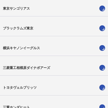
東京サンゴリアス
ブラックラムズ東京
横浜キヤノンイーグルス
三菱重工相模原ダイナボアーズ
宮内慶大
アッシュ・ディクソン
Keita Miyauchi
Ash Dixon
トヨタヴェルブリッツ
三重ホンダヒート