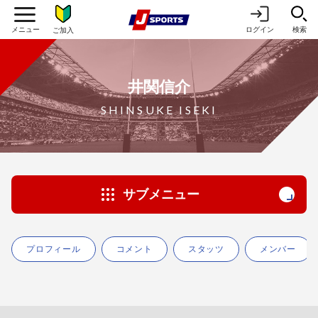
ログイン
検索
ご加入
井関信介
SHINSUKE ISEKI
サブメニュー
プロフィール
コメント
スタッツ
メンバー