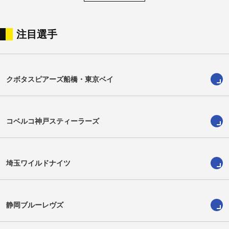
注目選手
髙尾時流
前田翔
Shigure Takao
Sho Maeda
クボタスピアーズ船橋・東京ベイ
コベルコ神戸スティーラーズ
埼玉ワイルドナイツ
静岡ブルーレヴズ
森脇光
カウヴァカ・カイヴェラタ
Hikaru Moriwaki
Kauvaka Kaivelata