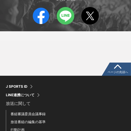
松本光貴
ジャクソン・ヘモポ
Kohki Matsumoto
Jackson Hemopo
ページの先頭へ
J SPORTS ID
LINE連携について
放送に関して
番組審議委員会議事録
放送番組の編集の基準
行動計画