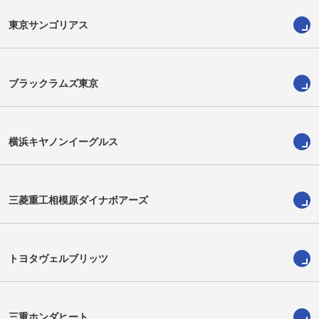
東京サンゴリアス
ブラックラムズ東京
横浜キヤノンイーグルス
三菱重工相模原ダイナボアーズ
津嘉山廉人
李承爀
Rento Tsukayama
Seunghyok Lee
トヨタヴェルブリッツ
三重ホンダヒート