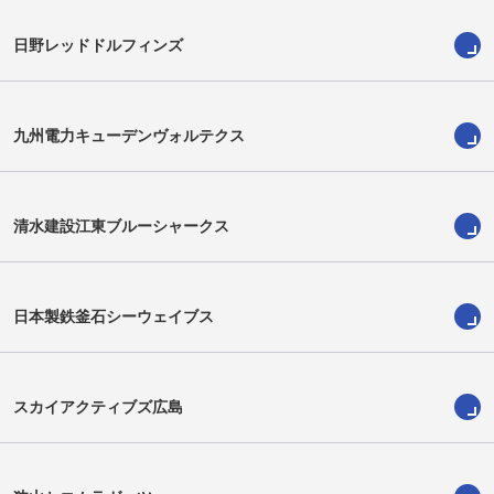
日野レッドドルフィンズ
佐川奨茉
古寺直希
Shoma Sagawa
Naoki Kotera
九州電力キューデンヴォルテクス
清水建設江東ブルーシャークス
日本製鉄釜石シーウェイブス
スカイアクティブズ広島
安恒直人
ウォルト・スティーンカンプ
Naoto Yasutsune
Walt Steenkamp