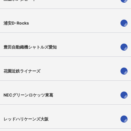
浦安D-Rocks
豊田自動織機シャトルズ愛知
宮里侑樹
蔡唯志
Yuki Miyazato
Yuji Chae
花園近鉄ライナーズ
NECグリーンロケッツ東葛
レッドハリケーンズ大阪