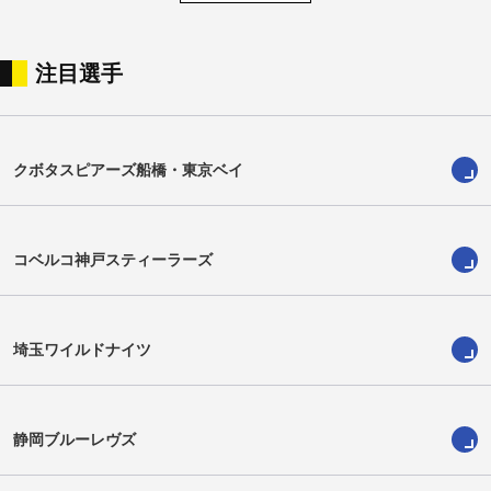
注目選手
森本潤
蜂谷元紹
Jun Morimoto
Mototsugu Hachiya
クボタスピアーズ船橋・東京ベイ
コベルコ神戸スティーラーズ
埼玉ワイルドナイツ
静岡ブルーレヴズ
坂本駿介
シンクル寛造
Shunsuke Sakamoto
Kanzo Schinckel