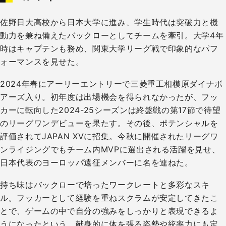
佐野日大高校から日本大学に進み、学生時代は突破力と機
動力を兼ね備えたバックローとしてチームを牽引。大学4年
時はキャプテンも務め、関東大学リーグ戦で印象的なパフ
ォーマンスを見せた。
2024年春にアーリーエントリーで三菱重工相模原ダイナボ
アーズ入り。初年度は出場機会を得られなかったが、フッ
カーに転向した2024-25シーズンは終盤戦の第17節で待望
のリーグワンデビューを果たす。その後、ポテンシャルを
評価されてJAPAN XVに招集。今秋に開催されたリーグワ
ンライジングでもチーム内MVPに選出される活躍を見せ、
日本代表のヨーロッパ遠征メンバーに名を連ねた。
持ち味はバックローで培ったワークレートと多彩なスキ
ル。フッカーとして経験を重ねスクラムが安定してきたこ
とで、ゲームの中で自分の強みをしっかりと表現できるよ
うになったという。献身的に体を張る姿勢や統率力にも定