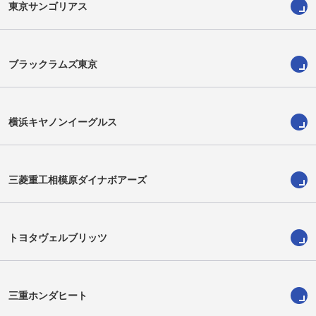
東京サンゴリアス
ブラックラムズ東京
横浜キヤノンイーグルス
三菱重工相模原ダイナボアーズ
平井将太郎
梁正秀
Shotaro Hirai
Yang Jung Soo
トヨタヴェルブリッツ
三重ホンダヒート