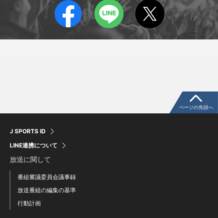
佐藤大樹
ゼファニア・トゥイノナ
Daiki Sato
Zephaniah Tuinona
ページの先頭へ
J SPORTS ID
LINE連携について
放送に関して
番組審議委員会議事録
放送番組の編集の基準
行動計画