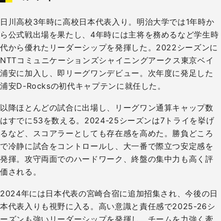
日川高校3年時に高校日本代表入り。明治大学では1年時か
ら公式戦出場を果たし、4年時には主将を務めるなど学生時
代から優れたリーダーシップを発揮した。2022シーズンに
NTTコミュニケーションズシャイニングアークス東京ベイ
浦安に加入し、即リーグワンデビュー。次年度に発足した
浦安D-Rocksの初代キャプテンに就任した。
以降ほとんどの試合に出場し、リーグワン通算キャップ数
はすでに53を数える。2024-25シーズンは7トライを挙げ
るなど、スコアラーとしても存在感を高めた。勝負どころ
で冷静に試合をコントロールし、大一番で際立つ安定感を
発揮。攻守両面でのハードワーク、終盤の集中力も高く評
価される。
2024年には日本代表の宮崎合宿に追加招集され、今後の日
本代表入りも視野に入る。高い意識と責任感で2025-26シ
ーズンも強いリーダーシップを発揮し、チームを力強く牽