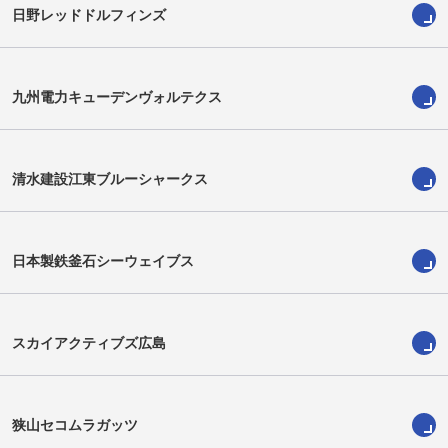
日野レッドドルフィンズ
藤村琉士
松下潤一郎
Ryuji Fujimura
Junichiro Matsushita
九州電力キューデンヴォルテクス
清水建設江東ブルーシャークス
日本製鉄釜石シーウェイブス
スカイアクティブズ広島
金嶺志
クインティン・ストレインジ
Ryong Ji Kim
Quinten Strange
狭山セコムラガッツ