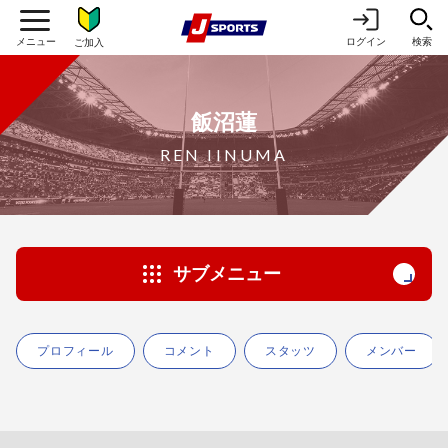
ログイン
検索
ご加入
飯沼蓮
REN IINUMA
サブメニュー
プロフィール
コメント
スタッツ
メンバー