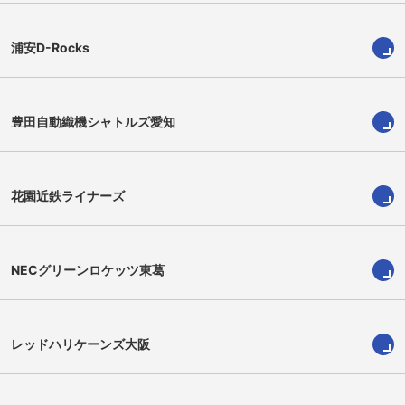
浦安D-Rocks
豊田自動織機シャトルズ愛知
金正奎
サミソニ・アサエリ
Shokei Kin
Samisoni Asaeli
花園近鉄ライナーズ
NECグリーンロケッツ東葛
レッドハリケーンズ大阪