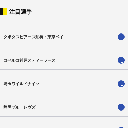
注目選手
セコナイア・ポレ
玉永仁一郎
Sekonaia Pole
Jinichiro Tamanaga
クボタスピアーズ船橋・東京ベイ
コベルコ神戸スティーラーズ
埼玉ワイルドナイツ
静岡ブルーレヴズ
鍋島秀源
ハラホロ・トコラヒ
Hidetomo Nabeshima
Halaholo Tokolahi