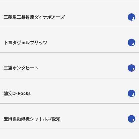
三菱重工相模原ダイナボアーズ
畑田康太朗
サイモン・ヒッキー
Kotaro Hatada
Simon Hickey
トヨタヴェルブリッツ
三重ホンダヒート
浦安D-Rocks
豊田自動織機シャトルズ愛知
東郷太朗丸
福士萌起
Taroma Togo
Moeki Fukushi