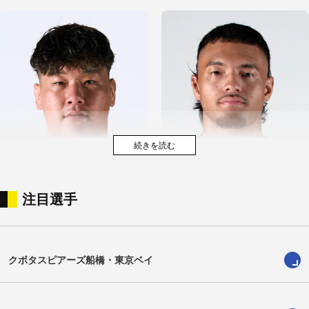
注目選手
井島彰英
AJウルフ
Shoei Ijima
AJ Woulf
クボタスピアーズ船橋・東京ベイ