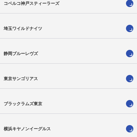
コベルコ神戸スティーラーズ
埼玉ワイルドナイツ
静岡ブルーレヴズ
堀江恭佑
ノア・トビオ
Kyosuke Horie
Noah Tovio
東京サンゴリアス
ブラックラムズ東京
横浜キヤノンイーグルス