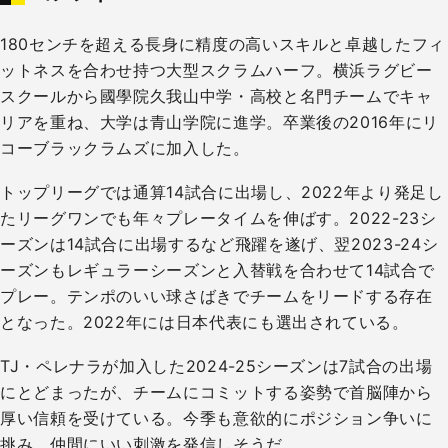
180センチを超える長身に精度の高いスキルと卓越したフィ
ットネスを合わせ持つ大型スクラムハーフ。横浜ラグビー
スクールから國學院久我山中学・高校と名門チームでキャ
リアを重ね、大学は青山学院に進学。卒業後の2016年にリ
コーブラックラムズに加入した。
トップリーグでは通算14試合に出場し、2022年より発足し
たリーグワンでも年々プレータイムを伸ばす。2022-23シ
ーズンは14試合に出場するなど飛躍を遂げ、翌2023-24シ
ーズンもレギュラーシーズンと入替戦を合わせて14試合で
プレー。テンポのいい球さばきでチームをリードする存在
となった。2022年には日本代表にも選出されている。
TJ・ペレナラが加入した2024-25シーズンは7試合の出場
にとどまったが、チームにコミットする姿勢で首脳陣から
厚い信頼を受けている。今季も意欲的にポジション争いに
挑み、仲間にいい刺激を発信しそうだ。