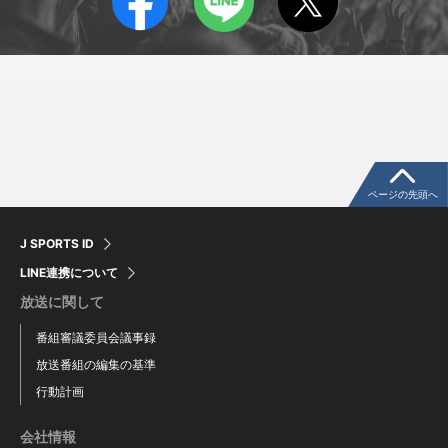
山本嶺二郎
岸佑融
Reijiro Yamamoto
Yusuke Kishi
ページの先頭へ
J SPORTS ID
LINE連携について
放送に関して
番組審議委員会議事録
放送番組の編集の基準
行動計画
マイケル・アラダイス
ファカタヴァ・タラウ侍
会社情報