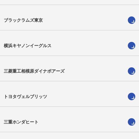
ブラックラムズ東京
横浜キヤノンイーグルス
三菱重工相模原ダイナボアーズ
サミュエラ・ワカヴァカ
三竹康太
Samuel Waqabaca
Kota Mitake
トヨタヴェルブリッツ
三重ホンダヒート