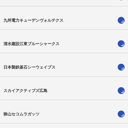
佐藤康
大内真
Ko Sato
Shin Ouchi
九州電力キューデンヴォルテクス
清水建設江東ブルーシャークス
日本製鉄釜石シーウェイブス
スカイアクティブズ広島
李淳弘
ロトアヘア・ポヒヴァ大和
SoonHong Lee
Pohiva Yamato Lotoahea
狭山セコムラガッツ