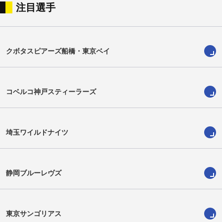
注目選手
大山祥平
パディー・ライアン
Shohei Oyama
Paddy Ryan
クボタスピアーズ船橋・東京ベイ
コベルコ神戸スティーラーズ
埼玉ワイルドナイツ
静岡ブルーレヴズ
中村公星
津村大志
Kosei Nakamura
Taishi Tsumura
東京サンゴリアス