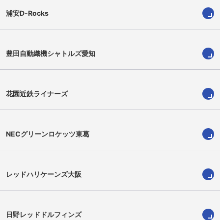
浦安D-Rocks
豊田自動織機シャトルズ愛知
大西将史
武井日向
Masashi Onishi
Hinata Takei
花園近鉄ライナーズ
NECグリーンロケッツ東葛
レッドハリケーンズ大阪
日野レッドドルフィンズ