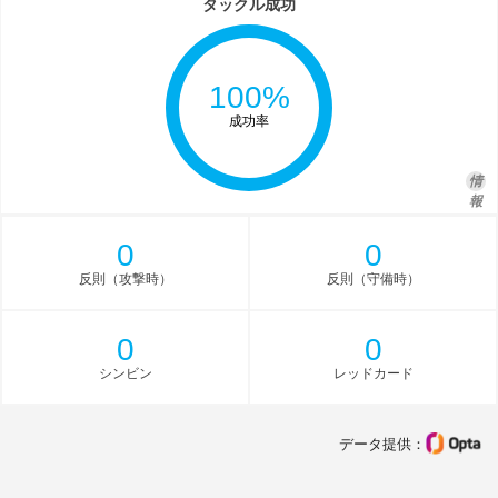
タックル成功
100%
成功率
情
報
0
0
反則（攻撃時）
反則（守備時）
0
0
シンビン
レッドカード
データ提供：