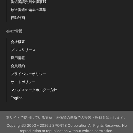
番組審議委員会議事録
放送番組の編集の基準
行動計画
ジョージ ハモンド
桶谷宗汰
会社情報
George Hammond
Sota Oketani
会社概要
プレスリリース
採用情報
会員規約
プライバシーポリシー
サイトポリシー
マルチステークホルダー方針
English
本サイトで使用している文章・画像等の無断での複製・転載を禁止します。
Copyright© 2003 - 2026 J SPORTS Corporation All Rights Reserved. No
飯野晃司
ショーン マクマーン
reproduction or republication without written permission.