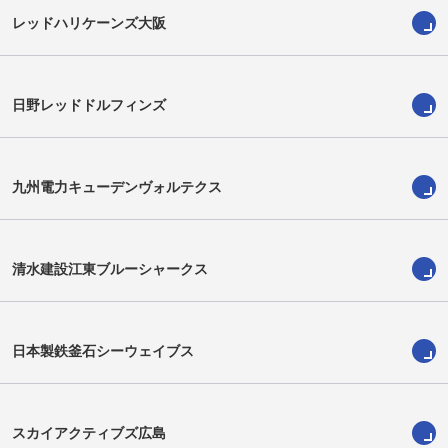
レッドハリケーンズ大阪
日野レッドドルフィンズ
宮﨑達也
アレックス マフィ
Tatsuya Miyazaki
Alex Mafi
九州電力キューデンヴォルテクス
清水建設江東ブルーシャークス
日本製鉄釜石シーウェイブス
スカイアクティブズ広島