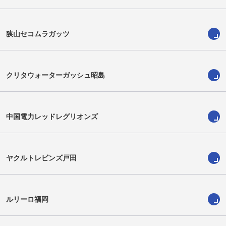
平生翔大
小林航
Shodai Hirao
Wataru Kobayashi
狭山セコムラガッツ
クリタウォーターガッシュ昭島
中国電力レッドレグリオンズ
ヤクルトレビンズ戸田
ハリー ホッキングス
片倉康瑛
Harry Hockings
Yasuaki Katakura
ルリーロ福岡