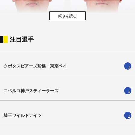
注目選手
細木康太郎
大賀宗志
Kotaro Hosoki
Soshi Oga
クボタスピアーズ船橋・東京ベイ
コベルコ神戸スティーラーズ
埼玉ワイルドナイツ