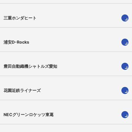
三重ホンダヒート
浦安D-Rocks
豊田自動織機シャトルズ愛知
堀越康介
呉季依典
Kosuke Horikoshi
Kienori Go
花園近鉄ライナーズ
NECグリーンロケッツ東葛