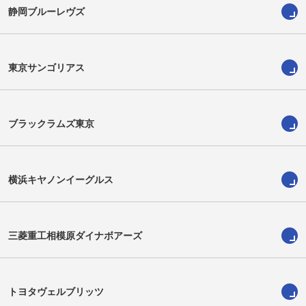
静岡ブルーレヴズ
山本敦輝
木原三四郎
Atsuki Yamamoto
Sanshiro Kihara
東京サンゴリアス
ブラックラムズ東京
横浜キヤノンイーグルス
三菱重工相模原ダイナボアーズ
小川寛大
竹内柊平
Kanta Ogawa
Shuhei Takeuchi
トヨタヴェルブリッツ