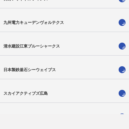
リッチモンド・トンガタマ
作田駿介
Richmond Tongatama
Shunsuke Sakuta
九州電力キューデンヴォルテクス
清水建設江東ブルーシャークス
日本製鉄釜石シーウェイブス
スカイアクティブズ広島
八木澤龍翔
大戸裕矢
Ryuto Yagisawa
Yuya Odo
狭山セコムラガッツ