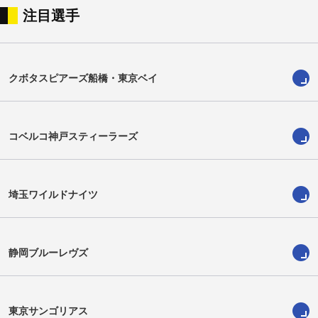
注目選手
茂原隆由
ショーン・ヴェーテー
Takayoshi Mohara
Sean Vete
クボタスピアーズ船橋・東京ベイ
コベルコ神戸スティーラーズ
埼玉ワイルドナイツ
静岡ブルーレヴズ
中山律希
シアレ・マヒナ
Ritsuki Nakayama
Siale Mahina
東京サンゴリアス