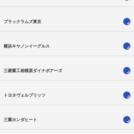
ブラックラムズ東京
横浜キヤノンイーグルス
三菱重工相模原ダイナボアーズ
稲場巧
本山佳龍
Takumi Inaba
Keitatsu Motoyama
トヨタヴェルブリッツ
三重ホンダヒート