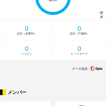
成功率
情
報
0
0
反則（攻撃時）
反則（守備時）
0
0
シンビン
レッドカード
データ提供：
メンバー