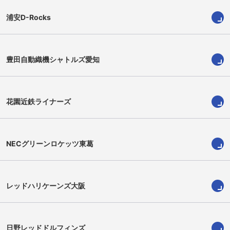
浦安D-Rocks
豊田自動織機シャトルズ愛知
日野剛志
平川隼也
Takeshi Hino
Toshiya Hirakawa
花園近鉄ライナーズ
NECグリーンロケッツ東葛
レッドハリケーンズ大阪
日野レッドドルフィンズ