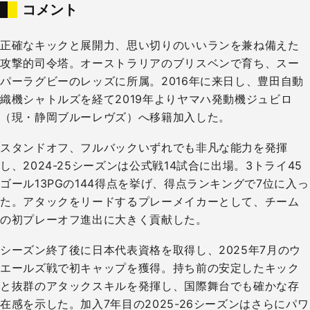
コメント
正確なキックと展開力、思い切りのいいランを兼ね備えた
攻撃的司令塔。オーストラリアのブリスベンで育ち、スー
パーラグビーのレッズに所属。2016年に来日し、豊田自動
織機シャトルズを経て2019年よりヤマハ発動機ジュビロ
（現・静岡ブルーレヴズ）へ移籍加入した。
スタンドオフ、フルバックいずれでも非凡な能力を発揮
し、2024-25シーズンは公式戦14試合に出場。3トライ45
ゴール13PGの144得点を挙げ、得点ランキングで7位に入っ
た。アタックをリードするプレーメイカーとして、チーム
の初プレーオフ進出に大きく貢献した。
シーズン終了後に日本代表資格を取得し、2025年7月のウ
エールズ戦で初キャップを獲得。持ち前の安定したキック
と抜群のアタックスキルを発揮し、国際舞台でも確かな存
在感を示した。加入7年目の2025-26シーズンはさらにパワ