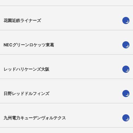
Go Nakano
Chance Peni
花園近鉄ライナーズ
NECグリーンロケッツ東葛
レッドハリケーンズ大阪
日野レッドドルフィンズ
齊藤大朗
ケレビ ジョシュア
Hiroaki Saito
Josua Kerevi
九州電力キューデンヴォルテクス