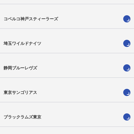
コベルコ神戸スティーラーズ
埼玉ワイルドナイツ
静岡ブルーレヴズ
タレニ・セウ
湯本睦
Taleni Seu
Atsushi Yumoto
東京サンゴリアス
ブラックラムズ東京