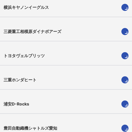
横浜キヤノンイーグルス
三菱重工相模原ダイナボアーズ
末拓実
ジェームズ・モレンツェ
Takumi Sue
James Mollentze
トヨタヴェルブリッツ
三重ホンダヒート
浦安D-Rocks
豊田自動織機シャトルズ愛知
中野豪
チャンス・ペニ