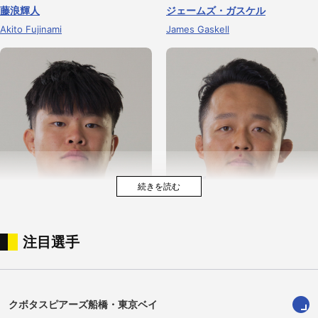
藤浪輝人
ジェームズ・ガスケル
Akito Fujinami
James Gaskell
注目選手
鄭兆毅
松岡大和
Cheng Chao Yi
Yamato Matsuoka
クボタスピアーズ船橋・東京ベイ