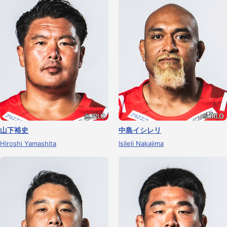
山下裕史
中島イシレリ
Hiroshi Yamashita
Isileli Nakajima