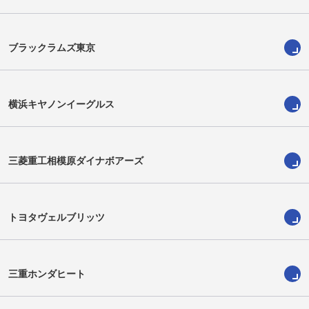
ブラックラムズ東京
横浜キヤノンイーグルス
三菱重工相模原ダイナボアーズ
宮内慶大
アッシュ・ディクソン
Keita Miyauchi
Ash Dixon
トヨタヴェルブリッツ
三重ホンダヒート