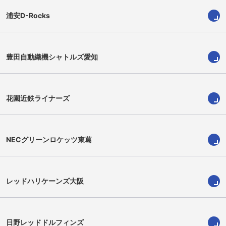
浦安D-Rocks
豊田自動織機シャトルズ愛知
北出卓也
松岡賢太
Takuya Kitade
Kenta Matsuoka
花園近鉄ライナーズ
NECグリーンロケッツ東葛
レッドハリケーンズ大阪
日野レッドドルフィンズ