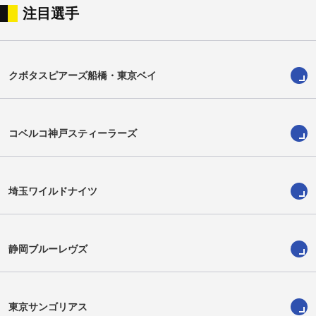
注目選手
髙尾時流
前田翔
Shigure Takao
Sho Maeda
クボタスピアーズ船橋・東京ベイ
コベルコ神戸スティーラーズ
埼玉ワイルドナイツ
静岡ブルーレヴズ
森脇光
カウヴァカ・カイヴェラタ
Hikaru Moriwaki
Kauvaka Kaivelata
東京サンゴリアス