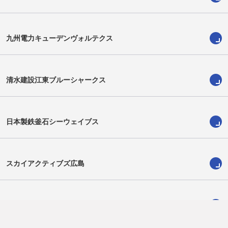
シオネ・シメ・マウ
ブロディ・レタリック
Sione Mau
Brodie Retallick
九州電力キューデンヴォルテクス
清水建設江東ブルーシャークス
日本製鉄釜石シーウェイブス
スカイアクティブズ広島
小瀧尚弘
ジェラード・カウリートゥイオテ
ィ
Naohiro Kotaki
Gerard Cowley-Tuioti
狭山セコムラガッツ