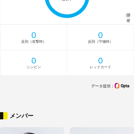
情
報
0
0
反則（攻撃時）
反則（守備時）
0
0
シンビン
レッドカード
データ提供：
メンバー