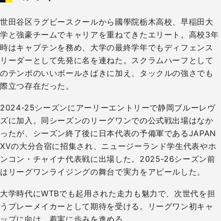
世田谷区ラグビースクールから國學院栃木高校、早稲田大
学と強豪チームでキャリアを重ねてきたエリート。高校3年
時はキャプテンを務め、大学の最終学年でもディフェンス
リーダーとして先発に名を連ねた。スクラムハーフとして
のテンポのいいボールさばきに加え、タックルの強さでも
際立つ存在だった。
2024-25シーズンにアーリーエントリーで静岡ブルーレヴ
ズに加入。同シーズンのリーグワンでの公式戦出場はなか
ったが、シーズン終了後に日本代表の予備軍であるJAPAN
XVの大分合宿に招集され、ニュージーランド学生代表やホ
ンコン・チャイナ代表戦に出場した。2025-26シーズン前
はリーグワンライジングの舞台で実力をアピールした。
大学時代にWTBでも起用された走力も魅力で、次世代を担
うプレーメイカーとして期待を受ける。​リーグワン初キャ
ップに向け、着実に歩みを進める。