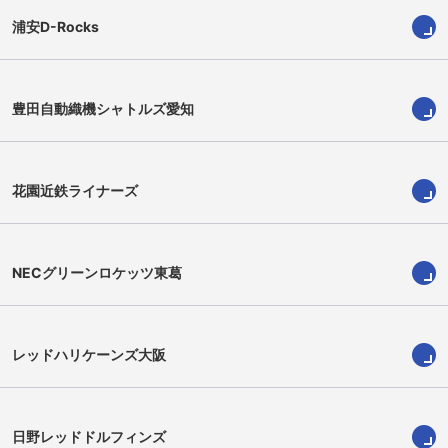
浦安D-Rocks
豊田自動織機シャトルズ愛知
日野剛志
平川隼也
Takeshi Hino
Toshiya Hirakawa
花園近鉄ライナーズ
NECグリーンロケッツ東葛
レッドハリケーンズ大阪
日野レッドドルフィンズ