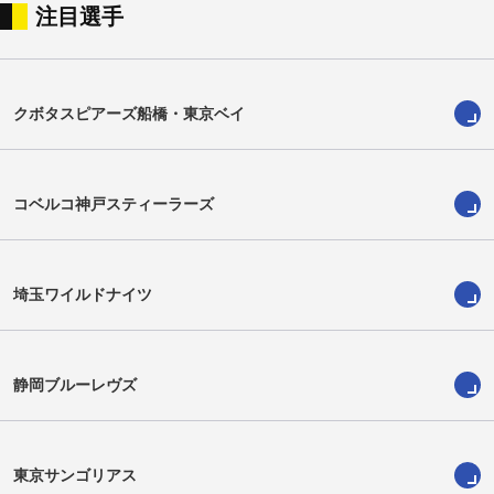
注目選手
茂原隆由
ショーン・ヴェーテー
Takayoshi Mohara
Sean Vete
クボタスピアーズ船橋・東京ベイ
コベルコ神戸スティーラーズ
埼玉ワイルドナイツ
静岡ブルーレヴズ
中山律希
シアレ・マヒナ
Ritsuki Nakayama
Siale Mahina
東京サンゴリアス