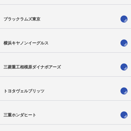
ブラックラムズ東京
横浜キヤノンイーグルス
三菱重工相模原ダイナボアーズ
稲場巧
本山佳龍
Takumi Inaba
Keitatsu Motoyama
トヨタヴェルブリッツ
三重ホンダヒート