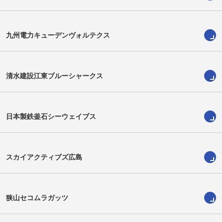
リッチモンド・トンガタマ
作田駿介
Richmond Tongatama
Shunsuke Sakuta
九州電力キューデンヴォルテクス
清水建設江東ブルーシャークス
日本製鉄釜石シーウェイブス
スカイアクティブズ広島
八木澤龍翔
大戸裕矢
Ryuto Yagisawa
Yuya Odo
狭山セコムラガッツ