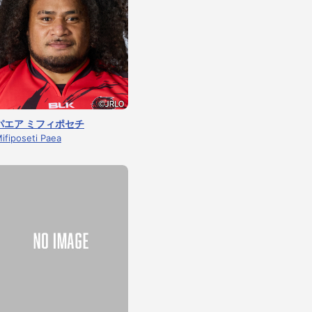
パエア ミフィポセチ
ifiposeti Paea