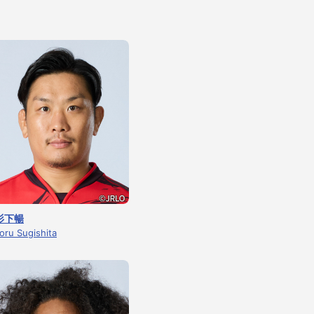
杉下暢
oru Sugishita