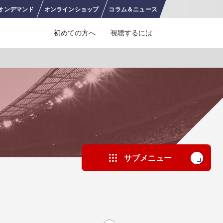
オンデ
マンド
オンライン
ショップ
コラム＆
ニュース
初めての方へ
視聴するには
J SPORTS 4番組
LINE連携について
スキー
バドミントン
ピックアップ
ー
広告お問い合せ
オンデマンドをテレビに映すには
空手
S/Jリーグ
モーグル
フィギュアスケート学生大会
高校バスケ ウインターカップ2025
ヨーロッパチャンピオンズリーグ
フォーミュラE
ワンデーレース
Jユースカップ
海外ラグビー （グレイテスト・ライバルリ
横浜DeNAベイスターズ
サブメニュー
ー・ツアー 2026 〜オールブラックス 南アフ
WC）
プ
フリーライドワールドツアー
ISU選手権大会
高校バレー インターハイ
デイトナ24時間レース
シクロクロス
和倉ユースサッカー大会
大学野球
リカ遠征〜）
GTV 〜SUPER GT トークバラエティ〜
高校野球
高校ラグビー
ス
セブンズ