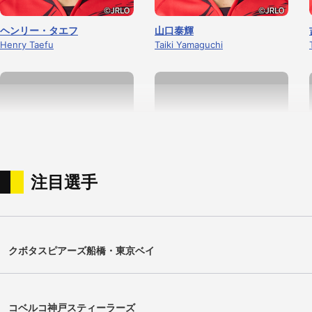
ヘンリー・タエフ
山口泰輝
Henry Taefu
Taiki Yamaguchi
注目選手
菊本 有真
東 海隼
クボタスピアーズ船橋・東京ベイ
Yuuma Kikumoto
Kaishun Azuma
コベルコ神戸スティーラーズ