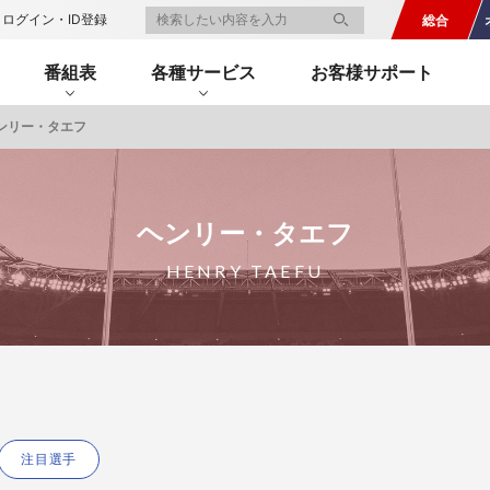
ログイン・ID登録
総合
番組表
各種サービス
お客様サポート
ンリー・タエフ
一覧
番組表のお知らせ
プレゼント
サイクル
モーター
バレー
バスケット
フィギュアス
ロードレース
スポーツ
ボール
ボール
ケート
ガジン
J SPORTSオフィシャルキャラクタ
ヘンリー・タエフ
・ライブ配信サービス
サイクルビレッジ
HENRY TAEFU
ゴルフアワー
会人バドミントン選手権
キー技術選手権大会
ップ
 インターハイ
Vリーグ 女子
フォーミュラ
・イタリア
ー インターハイ
ンズチャンピオンシップ
カープ
ヨットレース
熊本マスターズ
アルペンスキー
飯塚杯
Bリーグ
アジアチャンピオンズリーグ
WEC
ブエルタ・ア・エスパーニャ
Foot!超高校サッカー通信
ラグビー わんだほー！
中日ドラゴンズ
ュ
キングサーキット
ック複合
部屋
TS HOOP!～学生バスケ番組～
 オールスターゲームズ
バイク
レース
ゴールデンイーグルス
学生スポーツ
BWFワールドツアー
全日本アルペン
アイスショー
プレシーズンマッチ
FIM世界耐久ロードレース選手権（E
自転車情報番組
FIFA ビーチサッカー ワールドカッ
社会人野球（都市対抗野球大会）
生大会
スケート
代表
AMES
キ見！
SNOWTV
女子日本代表
SROジャパンカップ
侍ジャパン
春季交流大会
リーグワン
間レース
スパ・フランコルシャン24時間レー
リーグ戦
関西大学リーグ
注目選手