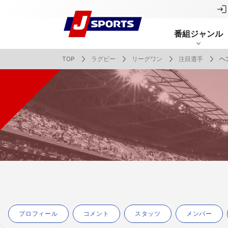
番組ジャンル
TOP
ラグビー
リーグワン
注目選手
ヘ
番組表
J SPORTS創立30周年特集ページ
Ch別番組
お知らせ
サッカー
野球
ラグビー
フットサル
SNSアカウント一覧
メールマ
サイクル広告お問い合わせ
簡易中継
ピックアップ
スキー
バドミントン
バレーボール
サッカー・フットサル
ラグビー
野球
バスケットボール
モータースポーツ
フィギュアスケート
サイクルロードレース
ドキュメンタリー
ジャパンオープン
ミラノ・コルティナ2026パラリンピック
サマーカップ
大学バスケ オータムリーグ
大同生命SVリーグ 男子
SUPER GT（スーパーGT）
ツール・ド・フランス
高円宮杯 JFA サッカープレミアリーグ
日本代表
MLB中継（メジャーリーグベースボール）
ハッピー
全日本社
全日本ス
アクアカ
高校バスケ
大同生命S
スーパー
ジロ・デ
高校サッカ
ネーショ
広島東洋
フィットネス・ボディビル
全日本実業団バドミントン選手権
スキージャンプ
町田樹のスポーツアカデミア
バスケ スプリングマッチ 2026
まるっとバレーボール
WRC
ステージレース
U-16インターナショナルドリームカップ
オリックス・バファローズ
スカッシ
日本ラン
ノルディ
KENJIの
J SPOR
SVリーグ
スーパー
日本開催
FIFA
東北楽天
スノーボード
全米フィギュアスケート選手権
大学バレー
ダカールラリー
ガンバレ日本プロ野球!?
スキー学
スピード
男子日本
MOTOR G
MLBイッ
大学ラグビー（菅平合宿）
関東大学
ニュルブルクリンク24時間耐久レース
NPBジュニアトーナメント KONAMI CUP
富士24時
関東大学対抗戦
関東大学
プロフィール
コメント
スタッツ
メンバー
2025