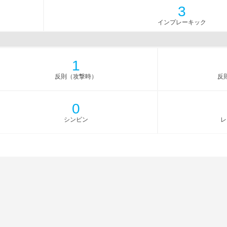
3
インプレーキック
1
反則（攻撃時）
反
0
シンビン
レ