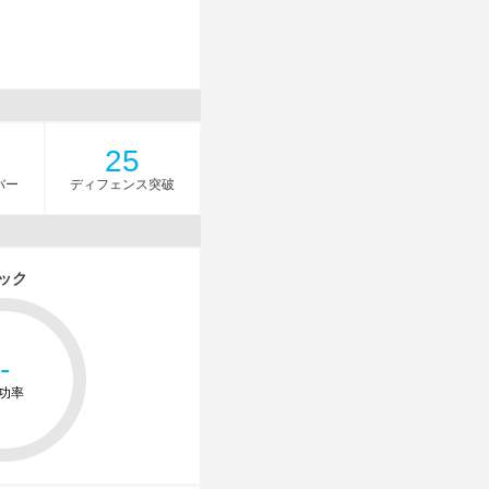
25
バー
ディフェンス突破
ック
-
功率