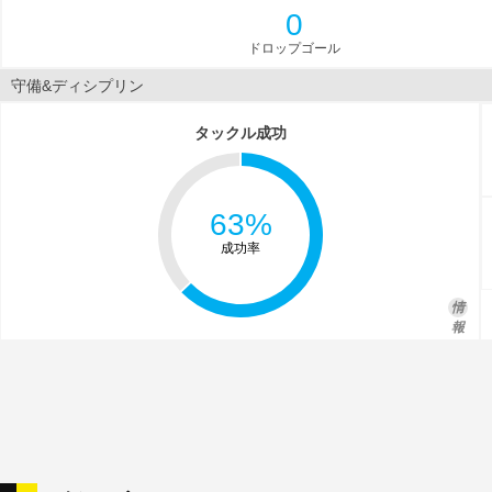
0
ドロップゴール
守備&ディシプリン
タックル成功
63%
成功率
情
報