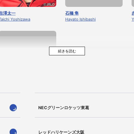
吉澤太一
石橋 隼
Taichi Yoshizawa
Hayato Ishibashi
Y
小林 修市
NECグリーンロケッツ東葛
Shuuichi Kobayashi
レッドハリケーンズ大阪