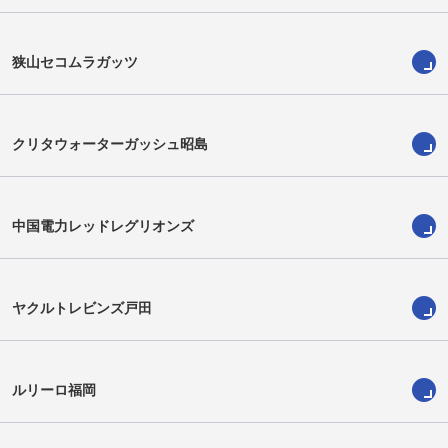
Yoshimitsu Yasue
Yuki Aoki
狭山セコムラガッツ
クリタウォーターガッシュ昭島
中国電力レッドレグリオンズ
ヤクルトレビンズ戸田
ルアン・ボタ
デーヴィッド・ブルブリング
Ruan Botha
David Bulbring
ルリーロ福岡