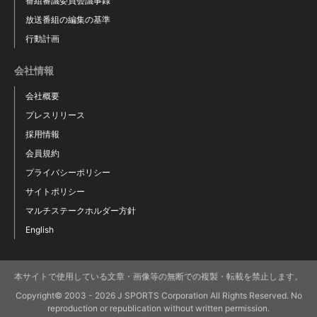
番組審議委員会議事録
放送番組の編集の基準
行動計画
アキラ・イエレミア
浅井勇暉
会社情報
Akira Ieremia
Yuki Asai
会社概要
プレスリリース
採用情報
会員規約
プライバシーポリシー
サイトポリシー
マルチステークホルダー方針
English
本サイトで使用している文章・画像等の無断での複製・転載を禁止します。
Copyright© 2003 - 2026 J SPORTS Corporation All Rights Reserved. No
ピーター・ラブスカフニ
末永健雄
reproduction or republication without written permission.