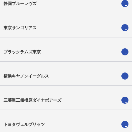
静岡ブルーレヴズ
加藤一希
甲斐登生
Kazuki Kato
Toui Kai
東京サンゴリアス
ブラックラムズ東京
横浜キヤノンイーグルス
三菱重工相模原ダイナボアーズ
イジ―・ソード
為房慶次朗
Izi Sword
Keijiro Tamefusa
トヨタヴェルブリッツ