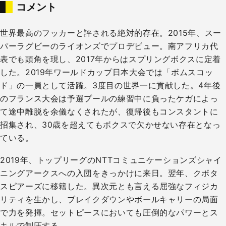
コメント
世界最高のフッカーと評される絶対的存在。2015年、スー
パーラグビーのライオンズでプロデビュー。南アフリカ代
表でも頭角を現し、2017年からはスプリングボクスに定着
した。2019年ワールドカップ日本大会では「ボムスコッ
ド」の一員として活躍。3度目の世界一に貢献した。4年後
のフランス大会は予選プールの練習中に負ったケガによっ
て途中離脱を余儀なくされたが、復帰後もコンスタントに
招集され、30歳を超えてもボクスで欠かせない存在となっ
ている。
2019年、トップリーグのNTTコミュニケーションズシャイ
ニングアークスへの入団をきっかけに来日。翌年、クボタ
スピアーズに移籍した。異次元とも言える屈強なフィジカ
リティを生かし、ブレイクダウンやボールキャリーの局面
で力を発揮。セットピースにおいても圧倒的なパワーとス
キルで制圧する。