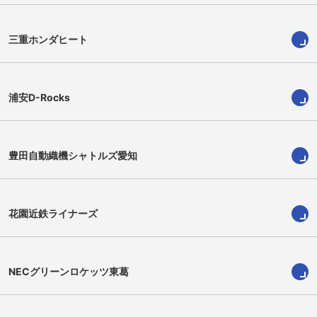
三重ホンダヒート
浦安D-Rocks
豊田自動織機シャトルズ愛知
大熊克哉
マルコム・マークス
Katsuya Okuma
Malcolm Marx
花園近鉄ライナーズ
NECグリーンロケッツ東葛