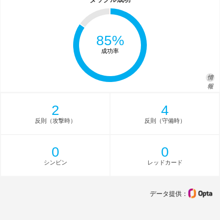
85%
成功率
情
報
2
4
反則（攻撃時）
反則（守備時）
0
0
シンビン
レッドカード
データ提供：