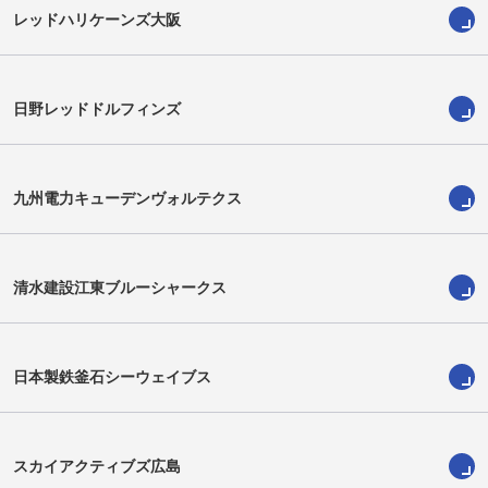
レッドハリケーンズ大阪
日野レッドドルフィンズ
福田陸人
江良颯
Rikuto Fukuda
Hayate Era
九州電力キューデンヴォルテクス
清水建設江東ブルーシャークス
日本製鉄釜石シーウェイブス
スカイアクティブズ広島
安江祥光
青木祐樹