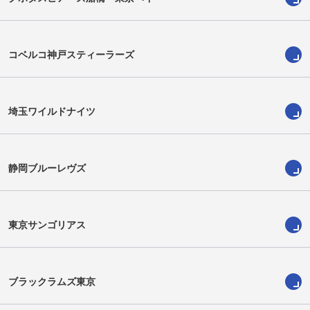
コベルコ神戸スティーラーズ
埼玉ワイルドナイツ
静岡ブルーレヴズ
トコキオ・ソシセニ
金築達也
Sosiceni Tokoqio
Tatsuya Kanetsuki
東京サンゴリアス
ブラックラムズ東京