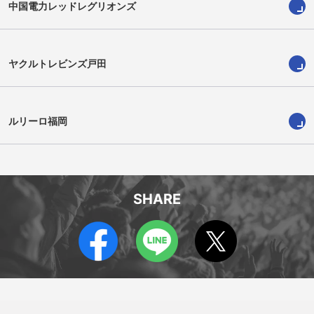
中国電力レッドレグリオンズ
ヤクルトレビンズ戸田
河村 ノエル
小西 泰誠
NOEL KAWAMURA
Taisei Konishi
ルリーロ福岡
SHARE
林 慶音