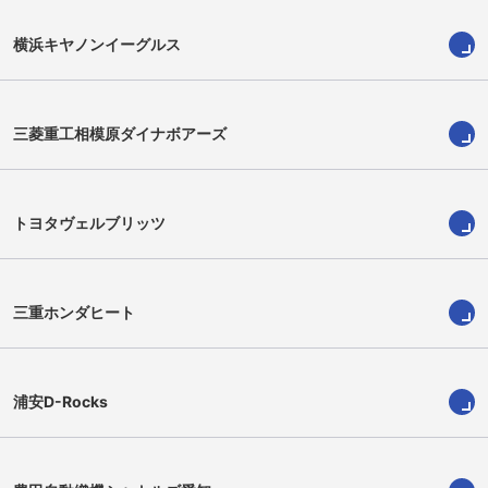
横浜キヤノンイーグルス
三菱重工相模原ダイナボアーズ
クリップス・ヘイデン
シアレ・ピウタウ
Hayden Cripps
Siale Piutau
トヨタヴェルブリッツ
三重ホンダヒート
浦安D-Rocks