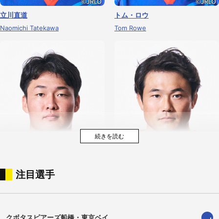
立川直道
トム・ロウ
Naomichi Tatekawa
Tom Rowe
注目選手
安達航洋
白子雄太郎
Koyo Adachi
Yutaro Shirako
クボタスピアーズ船橋・東京ベイ