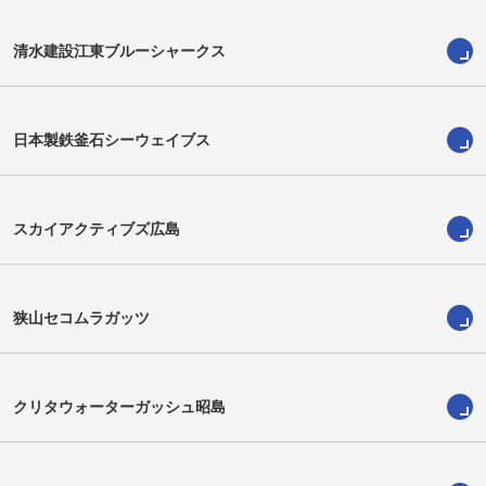
清水建設江東ブルーシャークス
日本製鉄釜石シーウェイブス
スカイアクティブズ広島
弓部 智希
大竹 慶宣
Tomoki Yunbe
Yoshinobu Otake
狭山セコムラガッツ
クリタウォーターガッシュ昭島