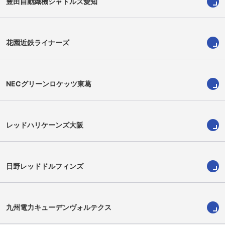
豊田自動織機シャトルズ愛知
桑田宗一郎
尾﨑達洋
Soichiro Kuwata
Tatsuhiro Ozaki
花園近鉄ライナーズ
NECグリーンロケッツ東葛
レッドハリケーンズ大阪
日野レッドドルフィンズ
コンラッド・バンワイク
伊藤 潤乃助
Coenraad van Wyk
Junnosuke Ito
九州電力キューデンヴォルテクス