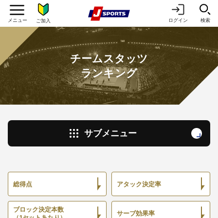
ログイン
検索
ご加入
チームスタッツ
ランキング
サブメニュー
総得点
アタック決定率
ブロック決定本数
サーブ効果率
（1セットあたり）