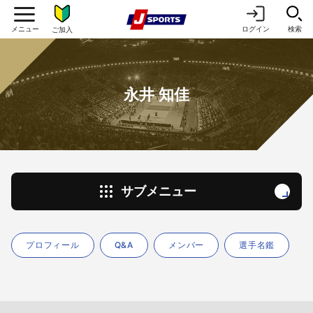
ログイン
検索
ご加入
永井 知佳
サブメニュー
プロフィール
Q&A
メンバー
選手名鑑