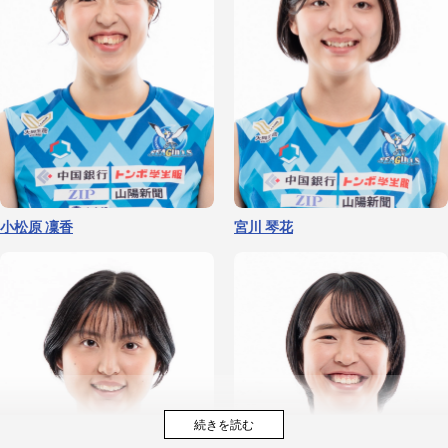
小松原 凜香
宮川 琴花