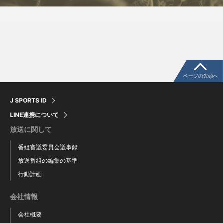
長瀨 そら
和田 実久
ページの先頭へ
J SPORTS ID
LINE連携について
放送に関して
番組審議委員会議事録
放送番組の編集の基準
行動計画
永井 知佳
松本 舞佳
会社情報
会社概要