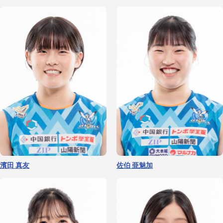
濱田 真友
佐伯 亜魅加