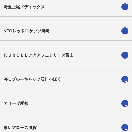
甲斐 理香菜
城戸 陽菜
埼玉上尾メディックス
NECレッドロケッツ川崎
ＫＵＲＯＢＥアクアフェアリーズ富山
PFUブルーキャッツ石川かほく
アリーザ愛知
妹尾 紗香
佐原 菜々花
東レアローズ滋賀