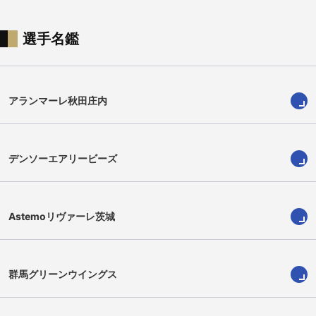
選手名鑑
宮川 絢花
髙柳 有里
アランマーレ秋田庄内
デンソーエアリービーズ
Astemoリヴァーレ茨城
群馬グリーンウイングス