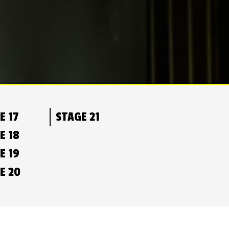
E 17
STAGE 21
E 18
E 19
E 20