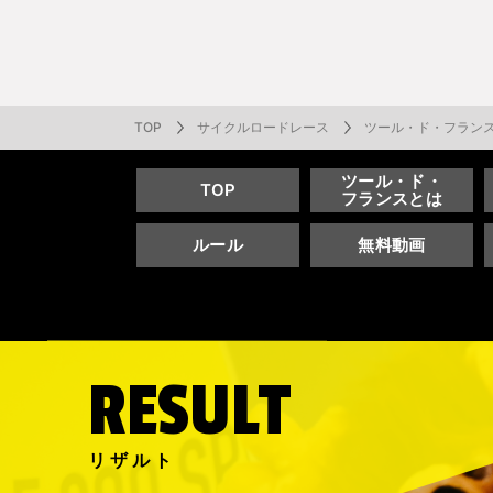
番組表
J SPORTS創立30周年特集ページ
Ch別番組
お知らせ
サッカー
野球
ラグビー
フットサル
SNSアカウント一覧
メールマ
サイクル広告お問い合わせ
簡易中継
ピックアップ
スキー
バドミントン
バレーボール
サッカー・フットサル
ラグビー
野球
バスケットボール
モータースポーツ
フィギュアスケート
サイクルロードレース
TOP
サイクルロードレース
ツール・ド・フランス2
ツール・ド・
TOP
フランスとは
ドキュメンタリー
ジャパンオープン
ミラノ・コルティナ2026パラリンピック
サマーカップ
大学バスケ オータムリーグ
大同生命SVリーグ 男子
SUPER GT（スーパーGT）
ツール・ド・フランス
高円宮杯 JFA サッカープレミアリーグ
日本代表
MLB中継（メジャーリーグベースボール）
ハッピー
全日本社
全日本ス
アクアカ
高校バスケ
大同生命S
スーパー
ジロ・デ
高校サッカ
ネーショ
広島東洋
ルール
無料動画
フィットネス・ボディビル
全日本実業団バドミントン選手権
スキージャンプ
町田樹のスポーツアカデミア
バスケ スプリングマッチ 2026
まるっとバレーボール
WRC
ステージレース
U-16インターナショナルドリームカップ
オリックス・バファローズ
スカッシ
日本ラン
ノルディ
KENJIの
J SPOR
SVリーグ
スーパー
日本開催
FIFA
東北楽天
スノーボード
全米フィギュアスケート選手権
大学バレー
ダカールラリー
ガンバレ日本プロ野球!?
スキー学
スピード
男子日本
MOTOR G
MLBイッ
大学ラグビー（菅平合宿）
関東大学
ニュルブルクリンク24時間耐久レース
NPBジュニアトーナメント KONAMI CUP
富士24時
関東大学対抗戦
関東大学
2025
RESULT
リザルト