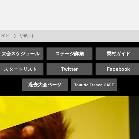
一覧
番組表のお知らせ
プレゼント
サイクル
モーター
バレー
バスケット
フィギュアス
ロードレース
スポーツ
ボール
ボール
ケート
ガジン
J SPORTSオフィシャルキャラクタ
・ライブ配信サービス
サイクルビレッジ
021
リザルト
大会
スケジュール
ステージ
詳細
栗村ガイド
ゴルフアワー
会人バドミントン選手権
キー技術選手権大会
ップ
 インターハイ
Vリーグ 女子
フォーミュラ
・イタリア
ー インターハイ
ンズチャンピオンシップ
カープ
ヨットレース
熊本マスターズ
アルペンスキー
飯塚杯
Bリーグ
アジアチャンピオンズリーグ
WEC
ブエルタ・ア・エスパーニャ
Foot!超高校サッカー通信
ラグビー わんだほー！
中日ドラゴンズ
スタートリスト
Twitter
Facebook
ュ
キングサーキット
ック複合
部屋
TS HOOP!～学生バスケ番組～
 オールスターゲームズ
バイク
レース
ゴールデンイーグルス
学生スポーツ
BWFワールドツアー
全日本アルペン
アイスショー
プレシーズンマッチ
FIM世界耐久ロードレース選手権（E
自転車情報番組
FIFA ビーチサッカー ワールドカッ
社会人野球（都市対抗野球大会）
過去大会ページ
Tour de
France CAFE
生大会
スケート
代表
AMES
キ見！
SNOWTV
女子日本代表
SROジャパンカップ
侍ジャパン
春季交流大会
リーグワン
間レース
スパ・フランコルシャン24時間レー
リーグ戦
関西大学リーグ