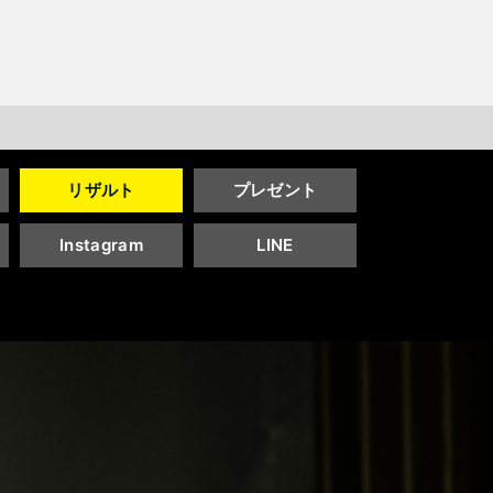
J SPORTS 4番組
LINE連携について
スキー
バドミントン
ピックアップ
ー
広告お問い合せ
オンデマンドをテレビに映すには
リザルト
プレゼント
空手
S/Jリーグ
モーグル
フィギュアスケート学生大会
高校バスケ ウインターカップ2025
ヨーロッパチャンピオンズリーグ
フォーミュラE
ワンデーレース
Jユースカップ
海外ラグビー （グレイテスト・ライバルリ
横浜DeNAベイスターズ
Instagram
LINE
ー・ツアー 2026 〜オールブラックス 南アフ
WC）
プ
フリーライドワールドツアー
ISU選手権大会
高校バレー インターハイ
デイトナ24時間レース
シクロクロス
和倉ユースサッカー大会
大学野球
リカ遠征〜）
GTV 〜SUPER GT トークバラエティ〜
高校野球
高校ラグビー
ス
セブンズ