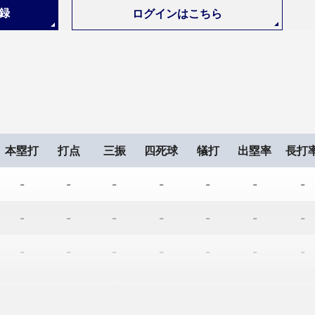
登録
ログインはこちら
-
-
-
-
本塁打
打点
三振
四死球
犠打
出塁率
長打
-
-
-
-
-
-
-
-
-
-
-
-
-
-
-
-
-
-
-
-
-
-
-
-
-
-
-
-
-