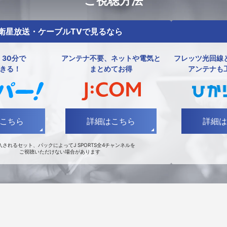
ご視聴方法
衛星放送・ケーブルTVで見るなら
30分で
アンテナ不要、ネットや電気と
フレッツ光回線
きる！
まとめてお得
アンテナも
こちら
詳細はこちら
詳細は
入されるセット、パックによってJ SPORTS全4チャンネルを
ご視聴いただけない場合があります