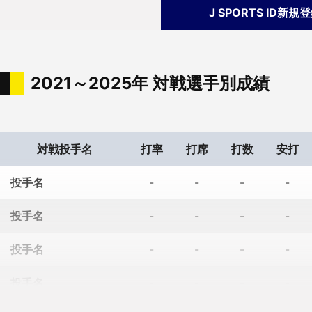
J SPORTS ID新規
福岡ソフトバンク
パ・リーグ
楽天
パ・リーグ
2021～2025年 対戦選手別成績
オリックス
パ・リーグ
千葉ロッテ
パ・リーグ
対戦投手名
打率
打席
打数
安打
埼玉西武
パ・リーグ
投手名
-
-
-
-
投手名
-
-
-
-
投手名
-
-
-
-
投手名
-
-
-
-