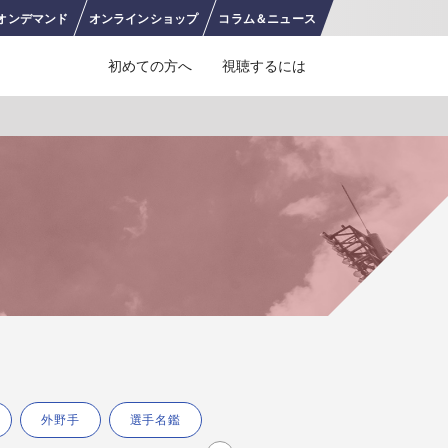
オンデ
マンド
オンライン
ショップ
コラム＆
ニュース
初めての方へ
視聴するには
J SPORTS 4番組
LINE連携について
スキー
バドミントン
ピックアップ
ー
広告お問い合せ
オンデマンドをテレビに映すには
空手
S/Jリーグ
モーグル
フィギュアスケート学生大会
高校バスケ ウインターカップ2025
ヨーロッパチャンピオンズリーグ
フォーミュラE
ワンデーレース
Jユースカップ
海外ラグビー （グレイテスト・ライバルリ
横浜DeNAベイスターズ
ー・ツアー 2026 〜オールブラックス 南アフ
WC）
プ
フリーライドワールドツアー
ISU選手権大会
高校バレー インターハイ
デイトナ24時間レース
シクロクロス
和倉ユースサッカー大会
大学野球
リカ遠征〜）
GTV 〜SUPER GT トークバラエティ〜
高校野球
高校ラグビー
ス
セブンズ
外野手
選手名鑑