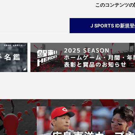
投手名
-
-
-
-
このコンテンツの
J SPORTS ID新規