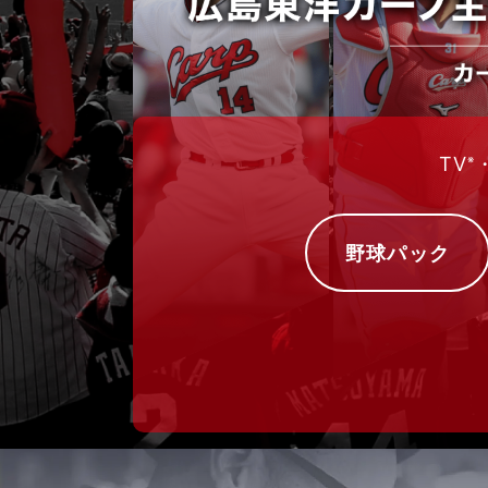
TV
※
野球パック