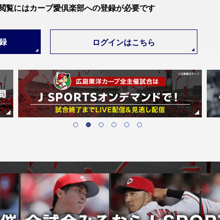
-
-
-
-
-
-
-
閲覧には
カープ愛倶楽部への登録が必要です
登録
ログインはこちら