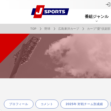
番組ジャンル
TOP
野球
広島東洋カープ
カープ“愛”倶楽部
番組表
J SPORTS創立30周年特集ページ
Ch別番組
お知らせ
サッカー
野球
ラグビー
フットサル
SNSアカウント一覧
メールマ
サイクル広告お問い合わせ
簡易中継
ピックアップ
スキー
バドミントン
バレーボール
サッカー・フットサル
ラグビー
野球
バスケットボール
モータースポーツ
フィギュアスケート
サイクルロードレース
ドキュメンタリー
ジャパンオープン
ミラノ・コルティナ2026パラリンピック
サマーカップ
大学バスケ オータムリーグ
大同生命SVリーグ 男子
SUPER GT（スーパーGT）
ツール・ド・フランス
高円宮杯 JFA サッカープレミアリーグ
日本代表
MLB中継（メジャーリーグベースボール）
ハッピー
全日本社
全日本ス
アクアカ
高校バスケ
大同生命S
スーパー
ジロ・デ
高校サッカ
ネーショ
広島東洋
フィットネス・ボディビル
全日本実業団バドミントン選手権
スキージャンプ
町田樹のスポーツアカデミア
バスケ スプリングマッチ 2026
まるっとバレーボール
WRC
ステージレース
U-16インターナショナルドリームカップ
オリックス・バファローズ
スカッシ
日本ラン
ノルディ
KENJIの
J SPOR
SVリーグ
スーパー
日本開催
FIFA
東北楽天
スノーボード
全米フィギュアスケート選手権
大学バレー
ダカールラリー
ガンバレ日本プロ野球!?
スキー学
スピード
男子日本
MOTOR G
MLBイッ
大学ラグビー（菅平合宿）
関東大学
ニュルブルクリンク24時間耐久レース
NPBジュニアトーナメント KONAMI CUP
富士24時
関東大学対抗戦
関東大学
プロフィール
コメント
2025年 対戦チーム別成績
2025