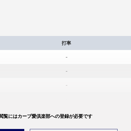
打率
-
-
-
-
-
閲覧には
カープ愛倶楽部への登録が必要です
-