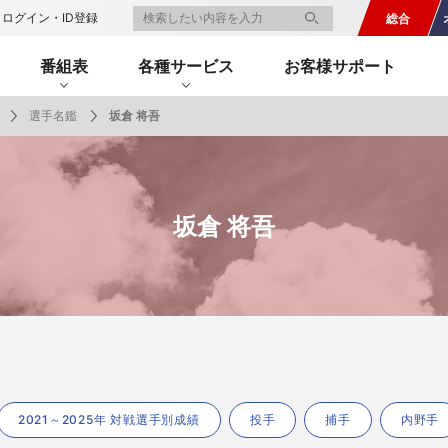
ログイン・ID登録
総合
番組表
各種サービス
お客様サポート
選手名鑑
坂倉 将吾
一覧
番組表のお知らせ
プレゼント
サイクル
モーター
バレー
バスケット
フィギュアス
ロードレース
スポーツ
ボール
ボール
ケート
ガジン
J SPORTSオフィシャルキャラクタ
・ライブ配信サービス
サイクルビレッジ
坂倉 将吾
ゴルフアワー
会人バドミントン選手権
キー技術選手権大会
ップ
 インターハイ
Vリーグ 女子
フォーミュラ
・イタリア
ー インターハイ
ンズチャンピオンシップ
カープ
ヨットレース
熊本マスターズ
アルペンスキー
飯塚杯
Bリーグ
アジアチャンピオンズリーグ
WEC
ブエルタ・ア・エスパーニャ
Foot!超高校サッカー通信
ラグビー わんだほー！
中日ドラゴンズ
ュ
キングサーキット
ック複合
部屋
TS HOOP!～学生バスケ番組～
 オールスターゲームズ
バイク
レース
ゴールデンイーグルス
学生スポーツ
BWFワールドツアー
全日本アルペン
アイスショー
プレシーズンマッチ
FIM世界耐久ロードレース選手権（E
自転車情報番組
FIFA ビーチサッカー ワールドカッ
社会人野球（都市対抗野球大会）
生大会
スケート
代表
AMES
キ見！
SNOWTV
女子日本代表
SROジャパンカップ
侍ジャパン
春季交流大会
リーグワン
間レース
スパ・フランコルシャン24時間レー
リーグ戦
関西大学リーグ
2021～2025年 対戦選手別成績
投手
捕手
内野手