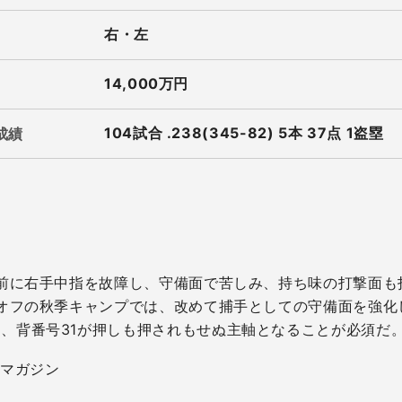
右・左
14,000万円
104試合 .238(345-​82) 5本 37点 1盗塁
成績
前に右手中指を故障し、守備面で苦しみ、持ち味の打撃面も打
年オフの秋季キャンプでは、改めて捕手としての守備面を強化
、背番号31が押しも押されもせぬ主軸となることが必須だ
トマガジン