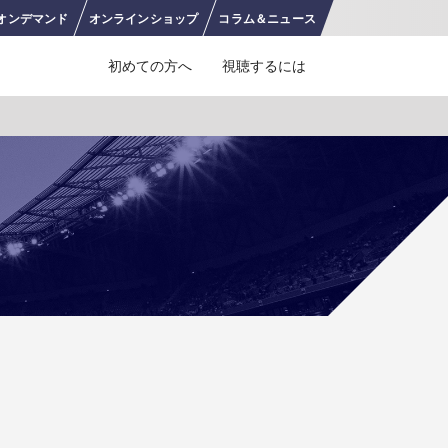
オンデ
マンド
オンライン
ショップ
コラム＆
ニュース
初めての方へ
視聴するには
J SPORTS 4番組
LINE連携について
スキー
バドミントン
ピックアップ
ー
広告お問い合せ
オンデマンドをテレビに映すには
空手
S/Jリーグ
モーグル
フィギュアスケート学生大会
高校バスケ ウインターカップ2025
ヨーロッパチャンピオンズリーグ
フォーミュラE
ワンデーレース
Jユースカップ
海外ラグビー （グレイテスト・ライバルリ
横浜DeNAベイスターズ
ー・ツアー 2026 〜オールブラックス 南アフ
WC）
プ
フリーライドワールドツアー
ISU選手権大会
高校バレー インターハイ
デイトナ24時間レース
シクロクロス
和倉ユースサッカー大会
大学野球
リカ遠征〜）
GTV 〜SUPER GT トークバラエティ〜
高校野球
高校ラグビー
ス
セブンズ