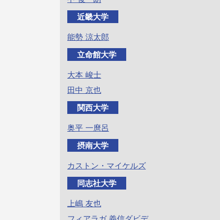
近畿大学
能勢 涼太郎
立命館大学
大本 峻士
田中 京也
関西大学
奥平 一麿呂
摂南大学
カストン・マイケルズ
同志社大学
上嶋 友也
フィアラガ 義信ダビデ