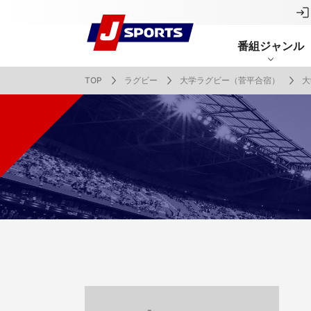
番組ジャンル
TOP
ラグビー
大学ラグビー（菅平合宿）
大
番組表
J SPORTS創立30周年特集ページ
Ch別番組
お知らせ
サッカー
野球
ラグビー
フットサル
SNSアカウント一覧
メールマ
サイクル広告お問い合わせ
簡易中継
ピックアップ
スキー
バドミントン
バレーボール
サッカー・フットサル
ラグビー
野球
バスケットボール
モータースポーツ
フィギュアスケート
サイクルロードレース
ドキュメンタリー
ジャパンオープン
ミラノ・コルティナ2026パラリンピック
サマーカップ
大学バスケ オータムリーグ
大同生命SVリーグ 男子
SUPER GT（スーパーGT）
ツール・ド・フランス
高円宮杯 JFA サッカープレミアリーグ
日本代表
MLB中継（メジャーリーグベースボール）
ハッピー
全日本社
全日本ス
アクアカ
高校バスケ
大同生命S
スーパー
ジロ・デ
高校サッカ
ネーショ
広島東洋
フィットネス・ボディビル
全日本実業団バドミントン選手権
スキージャンプ
町田樹のスポーツアカデミア
バスケ スプリングマッチ 2026
まるっとバレーボール
WRC
ステージレース
U-16インターナショナルドリームカップ
オリックス・バファローズ
スカッシ
日本ラン
ノルディ
KENJIの
J SPOR
SVリーグ
スーパー
日本開催
FIFA
東北楽天
スノーボード
全米フィギュアスケート選手権
大学バレー
ダカールラリー
ガンバレ日本プロ野球!?
スキー学
スピード
男子日本
MOTOR G
MLBイッ
大学ラグビー（菅平合宿）
関東大学
ニュルブルクリンク24時間耐久レース
NPBジュニアトーナメント KONAMI CUP
富士24時
関東大学対抗戦
関東大学
2025