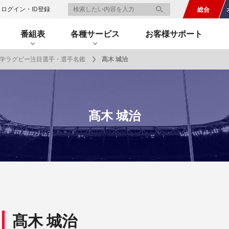
ログイン・ID登録
総合
番組表
各種サービス
お客様サポート
学ラグビー注目選手・選手名鑑
髙木 城治
一覧
番組表のお知らせ
プレゼント
サイクル
モーター
バレー
バスケット
フィギュアス
ロードレース
スポーツ
ボール
ボール
ケート
ガジン
J SPORTSオフィシャルキャラクタ
・ライブ配信サービス
サイクルビレッジ
髙木 城治
ゴルフアワー
会人バドミントン選手権
キー技術選手権大会
ップ
 インターハイ
Vリーグ 女子
フォーミュラ
・イタリア
ー インターハイ
ンズチャンピオンシップ
カープ
ヨットレース
熊本マスターズ
アルペンスキー
飯塚杯
Bリーグ
アジアチャンピオンズリーグ
WEC
ブエルタ・ア・エスパーニャ
Foot!超高校サッカー通信
ラグビー わんだほー！
中日ドラゴンズ
ュ
キングサーキット
ック複合
部屋
TS HOOP!～学生バスケ番組～
 オールスターゲームズ
バイク
レース
ゴールデンイーグルス
学生スポーツ
BWFワールドツアー
全日本アルペン
アイスショー
プレシーズンマッチ
FIM世界耐久ロードレース選手権（E
自転車情報番組
FIFA ビーチサッカー ワールドカッ
社会人野球（都市対抗野球大会）
生大会
スケート
代表
AMES
キ見！
SNOWTV
女子日本代表
SROジャパンカップ
侍ジャパン
春季交流大会
リーグワン
間レース
スパ・フランコルシャン24時間レー
リーグ戦
関西大学リーグ
髙木 城治