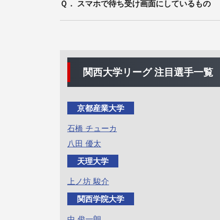
Ｑ． スマホで待ち受け画面にしているもの
関西大学リーグ 注目選手一覧
京都産業大学
石橋 チューカ
八田 優太
天理大学
上ノ坊 駿介
関西学院大学
中 俊一朗