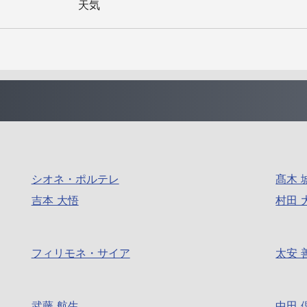
天気
シオネ・ポルテレ
髙木 
吉本 大悟
村田 
フィリモネ・サイア
太安 
武藤 航生
中田 