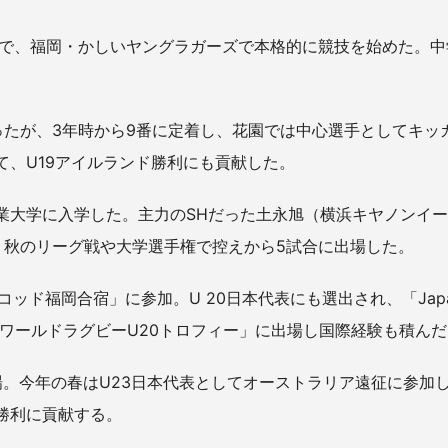
響で、福岡・かしいヤングラガーズで本格的に競技を始めた。
。
ったが、3年時から9番に定着し、花園では中心選手としてキッ
て、U19アイルランド勝利にも貢献した。
業大学に入学した。主力のSHだった土永旭（横浜キヤノンイー
、秋のリーグ戦や大学選手権で控えから5試合に出場した。
スコッド福岡合宿」に参加。U 20日本代表にも選出され、「Jap
「ワールドラグビーU20トロフィー」に出場し国際経験も積んだ
。今年の春はU23日本代表としてオーストラリア遠征に参加
勝利に貢献する。