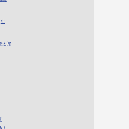
悠生
遼太郎
音
陸人