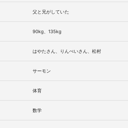
父と兄がしていた
90kg、135kg
はやたさん、りんぺいさん、松村
サーモン
体育
数学