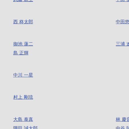
西 柊太郎
中田
御池 蓮二
三浦 
島 正輝
中川 一星
村上 剛琉
大島 泰真
林 慶
隅田 誠太郎
中谷 