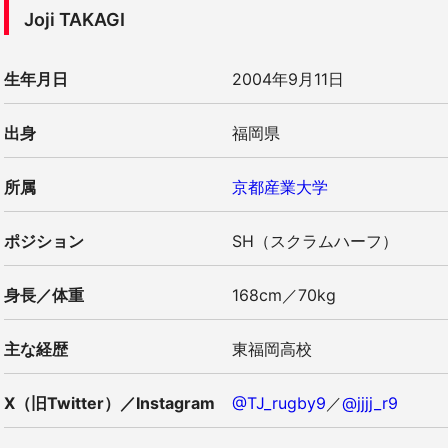
Joji TAKAGI
生年月日
2004年9月11日
出身
福岡県
所属
京都産業大学
ポジション
SH（スクラムハーフ）
身長／体重
168cm／70kg
主な経歴
東福岡高校
X（旧Twitter）／Instagram
@TJ_rugby9
／
@jjjj_r9