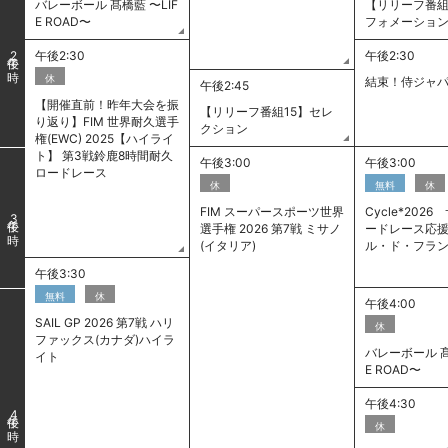
バレーボール 髙橋藍 〜LIF
【リリーフ番組
E ROAD〜
フォメーショ
午後2:30
午後2:30
2
休
結束！侍ジャパン
午後2:45
【開催直前！昨年大会を振
【リリーフ番組15】セレ
り返り】FIM 世界耐久選手
クション
権(EWC) 2025【ハイライ
ト】 第3戦鈴鹿8時間耐久
午後3:00
午後3:00
ロードレース
休
無料
休
FIM スーパースポーツ世界
Cycle*202
3
選手権 2026 第7戦 ミサノ
ードレース応援
(イタリア)
ル・ド・フラ
午後3:30
無料
休
午後4:00
SAIL GP 2026 第7戦 ハリ
休
ファックス(カナダ)ハイラ
バレーボール 髙
イト
E ROAD〜
午後4:30
4
休