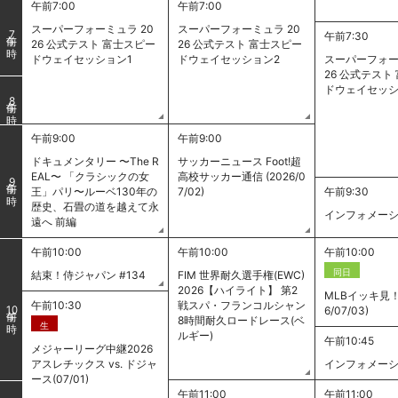
午前7:00
午前7:00
スーパーフォーミュラ 20
スーパーフォーミュラ 20
7
午前7:30
26 公式テスト 富士スピー
26 公式テスト 富士スピー
ドウェイセッション1
ドウェイセッション2
スーパーフォー
26 公式テスト
ドウェイセッシ
8
午前9:00
午前9:00
ドキュメンタリー 〜The R
サッカーニュース Foot!超
EAL〜 「クラシックの女
高校サッカー通信 (2026/0
9
王」パリ〜ルーベ130年の
7/02)
午前9:30
歴史、石畳の道を越えて永
インフォメー
遠へ 前編
午前10:00
午前10:00
午前10:00
同日
結束！侍ジャパン #134
FIM 世界耐久選手権(EWC)
2026【ハイライト】 第2
MLBイッキ見！ 
午前10:30
戦スパ・フランコルシャン
6/07/03)
10
8時間耐久ロードレース(ベ
生
ルギー)
午前10:45
メジャーリーグ中継2026
アスレチックス vs. ドジャ
インフォメー
ース(07/01)
午前11:00
午前11:00