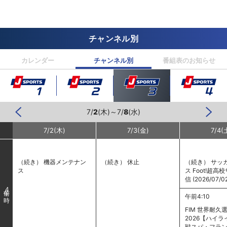
チャンネル別
カレンダー
チャンネル別
番組表のお知らせ
7/
2
(木)～7/
8
(水)
7/
2
(木)
7/
3
(金)
7/
4
(
（続き） 機器メンテナン
（続き） 休止
（続き） サッ
ス
ス Foot!超
信 (2026/07/0
4
午前4:10
FIM 世界耐久選
2026【ハイラ
戦スパ・フラ