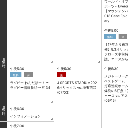
ワールド・オ
ポーツ＜Evergr
【マウンテンバイ
018 Cape Epi
ary
午後5:00
無料
休
【17年ぶり東
催】8.3オリ
ァローズ事前特
護、エースか
5
午後5:30
午後5:30
午後5:30
無料
休
生
メジャーリーグ
ベストゲーム 
ラグビー わんだほー！ 〜
J SPORTS STADIUM202
打席連続ホー
ラグビー情報番組〜 #134
6オリックス vs. 埼玉西武
爆発の6打点！】
(07/03)
ャース vs. 
(05/15)
6
午後6:30
インフォメーション
午後7:00