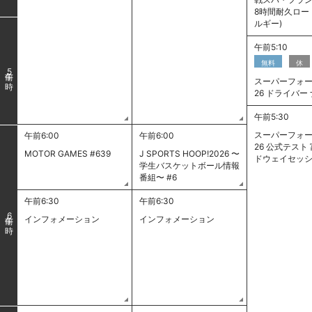
8時間耐久ロー
ルギー)
午前5:10
無料
休
5
スーパーフォー
26 ドライバー
午前5:30
スーパーフォー
午前6:00
午前6:00
26 公式テスト
MOTOR GAMES #639
J SPORTS HOOP!2026 〜
ドウェイセッシ
学生バスケットボール情報
番組〜 #6
午前6:30
午前6:30
6
インフォメーション
インフォメーション