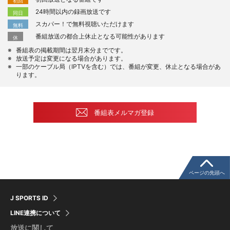
初回
24時間以内の録画放送です
同日
スカパー！で無料視聴いただけます
無料
番組放送の都合上休止となる可能性があります
休
番組表の掲載期間は翌月末分までです。
放送予定は変更になる場合があります。
一部のケーブル局（IPTVを含む）では、番組が変更、休止となる場合があ
ります。
番組表メルマガ登録
ページの先頭へ
J SPORTS ID
LINE連携について
放送に関して