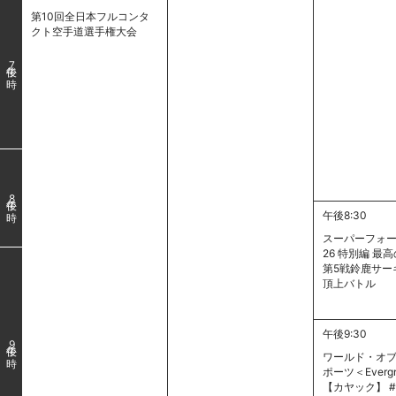
第10回全日本フルコンタ
クト空手道選手権大会
7
8
午後8:30
スーパーフォー
26 特別編 
第5戦鈴鹿サー
頂上バトル
午後9:30
9
ワールド・オ
ポーツ＜Evergr
【カヤック】 #2