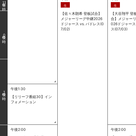
11
生
生
【佐々木朗希 登板試合】
【大谷翔平 登
メジャーリーグ中継2026
合】メジャーリ
ドジャース vs. パドレス(0
026ドジャース 
7/02)
ス(07/03)
0
午後1:30
1
【リリーフ番組30】イン
フォメーション
午後2:00
午後2:00