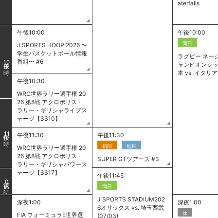
aterfalls
午後10:00
午後10:00
同日
J SPORTS HOOP!2026 〜
学生バスケットボール情報
ラグビー ネー
番組〜 #6
10
ャンピオンシッ
本 vs. イタリア
午後10:30
WRC世界ラリー選手権 20
26 第8戦 アクロポリス・
ラリー・ギリシャライブス
テージ【SS10】
11
午後11:30
午後11:30
初回
無料
WRC世界ラリー選手権 20
26 第8戦 アクロポリス・
SUPER GTツアーズ #3
ラリー・ギリシャパワース
テージ【SS17】
午後11:45
0
同日
J SPORTS STADIUM202
深夜1:00
深夜1:00
6オリックス vs. 埼玉西武
休
FIA フォーミュラE世界選
(07/03)