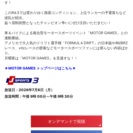
す！
このRd.3では変わりゆく路面コンディション、上位ランカーの予選落ちなど
波乱が続出。
益々混戦状態となったチャンピオン争いにぜひ注目いただきたい！
車＆バイクによる複合型モータースポーツイベント「MOTOR GAMES」との
連動番組。
アメリカで大人気のドリフト選手権「FORMULA DRIFT」の日本版や86/BRZ
レース、vitzレースの密着などモータースポーツファンには堪らない内容ばか
り。
月曜夜は「MOTOR GAMES」を見逃すな！！
★MOTOR GAMES トップページはこちら★
放送日：2026年7月6日（月）
放送時間：午後 9時 00分～午後 9時 30分
オンデマンドで視聴