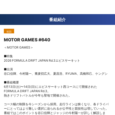
番組紹介
初回
MOTOR GAMES #640
＜MOTOR GAMES＞
■特集
2026 FORMULA DRIFT JAPAN Rd.3エビスサーキット
■出演
谷口信輝、今村陽一、蕎麦切広大、夏昌浩、RYUMA、高橋和己、ケングシ
■番組概要
6月13日(土)〜14日(日)にエビスサーキット西コースにて開催された
FORMULA DRIFT JAPAN Rd.3。
熱きドリフトバトルが今年も聖地で開催された。
コース幅の制限を今シーズンから採用。走行ラインは狭くなり、各ドライバ
ーにとってはより難しい選択に迫られるが公平性と競技性は増していった。
番組ではこのポイントを谷口信輝とジャッジの今村陽一が詳しく解説しま