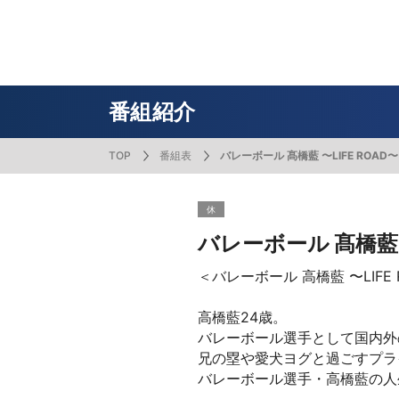
番組表
J SPORTS創立30周年特集ページ
Ch別番組
お知らせ
サッカー
野球
ラグビー
フットサル
SNSアカウント一覧
メールマ
サイクル広告お問い合わせ
簡易中継
ピックアップ
スキー
バドミントン
バレーボール
サッカー・フットサル
ラグビー
野球
バスケットボール
モータースポーツ
フィギュアスケート
サイクルロードレース
番組紹介
TOP
番組表
バレーボール 髙橋藍 〜LIFE ROAD〜
ドキュメンタリー
ジャパンオープン
ミラノ・コルティナ2026パラリンピック
サマーカップ
大学バスケ オータムリーグ
大同生命SVリーグ 男子
SUPER GT（スーパーGT）
ツール・ド・フランス
高円宮杯 JFA サッカープレミアリーグ
日本代表
MLB中継（メジャーリーグベースボール）
ハッピー
全日本社
全日本ス
アクアカ
高校バスケ
大同生命S
スーパー
ジロ・デ
高校サッカ
ネーショ
広島東洋
休
フィットネス・ボディビル
全日本実業団バドミントン選手権
スキージャンプ
町田樹のスポーツアカデミア
バスケ スプリングマッチ 2026
まるっとバレーボール
WRC
ステージレース
U-16インターナショナルドリームカップ
オリックス・バファローズ
スカッシ
日本ラン
ノルディ
KENJIの
J SPOR
SVリーグ
スーパー
日本開催
FIFA
東北楽天
バレーボール 髙橋藍 〜
スノーボード
全米フィギュアスケート選手権
大学バレー
ダカールラリー
ガンバレ日本プロ野球!?
スキー学
スピード
男子日本
MOTOR G
MLBイッ
大学ラグビー（菅平合宿）
関東大学
＜バレーボール 高橋藍 〜LIFE 
ニュルブルクリンク24時間耐久レース
NPBジュニアトーナメント KONAMI CUP
富士24時
関東大学対抗戦
関東大学
2025
高橋藍24歳。
バレーボール選手として国内外
兄の塁や愛犬ヨグと過ごすプラ
バレーボール選手・高橋藍の人