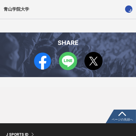
青山学院大学
佐古 竜誠
南澤 空
SHARE
ページの先頭へ
奥山 誠海
ウィリアムス ショーン莉音
J SPORTS ID