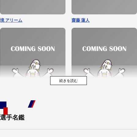
境 アリーム
齋藤 蓮人
選手名鑑
堀内 星河
小川 瑛次郎