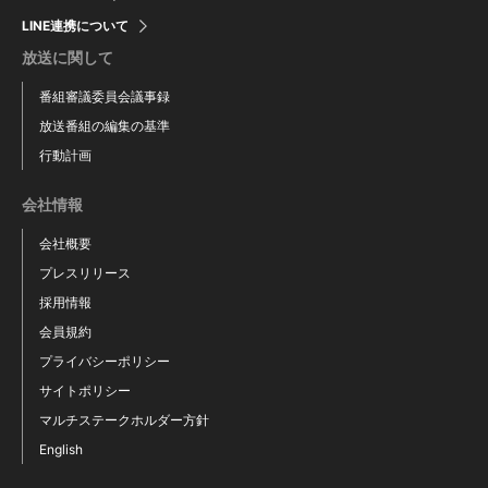
LINE連携について
放送に関して
番組審議委員会議事録
放送番組の編集の基準
行動計画
会社情報
会社概要
プレスリリース
採用情報
会員規約
プライバシーポリシー
バラダランタホリ 玲依
サイトポリシー
マルチステークホルダー方針
English