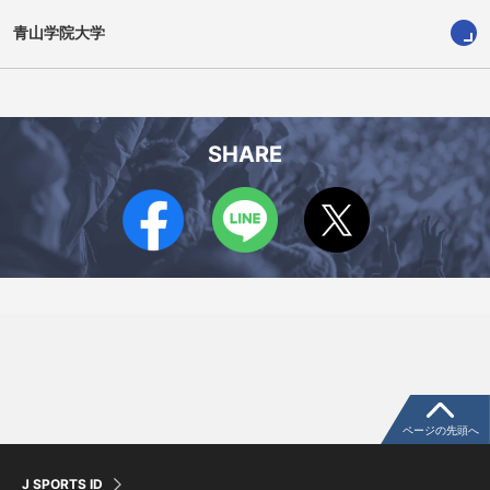
青山学院大学
信田 大斗
近 怜大成
SHARE
ページの先頭へ
髙橋 諒
羽澤 要
J SPORTS ID