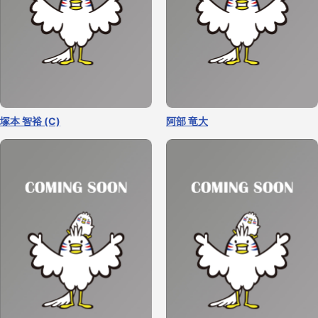
塚本 智裕 (C)
阿部 竜大