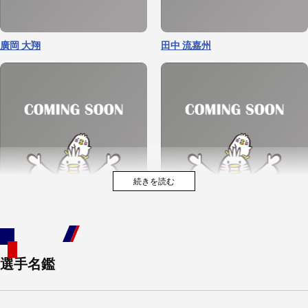
廣岡 大翔
田中 流嘉州
選手名鑑
中村 英司
秋山 朋輝