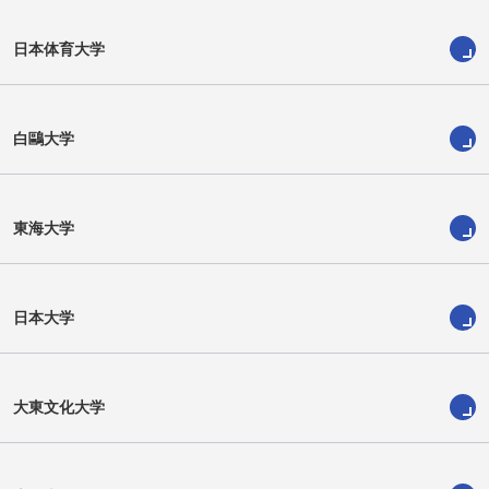
西部秀馬
山口瑛司
日本体育大学
白鷗大学
東海大学
日本大学
サーシェッハ
野田悠峨
大東文化大学