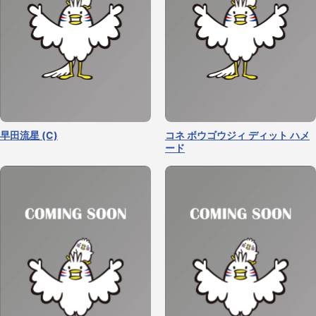
早田流星 (C)
コネ ボウゴウジィ ディット ハメ
ード