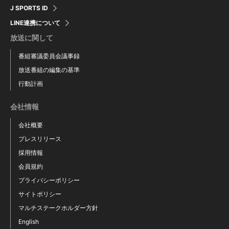
松本 秦
高田 和幸
J SPORTS ID
LINE連携について
放送に関して
番組審議委員会議事録
放送番組の編集の基準
行動計画
会社情報
会社概要
プレスリリース
採用情報
会員規約
プライバシーポリシー
遠藤 琢磨
サイトポリシー
マルチステークホルダー方針
English