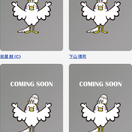
岩屋 頼 (C)
下山 瑛司