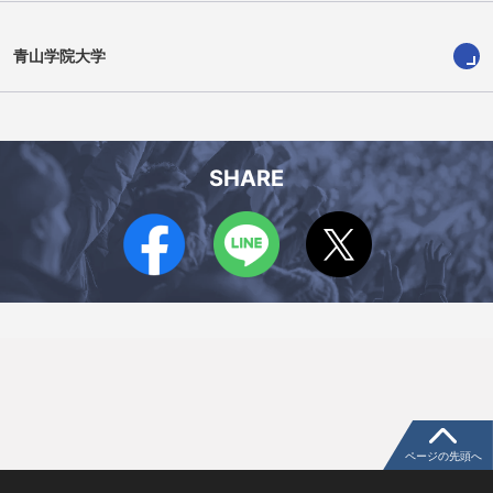
青山学院大学
藤山 拓翔
初宮 嘉一
SHARE
ページの先頭へ