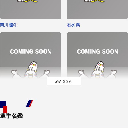
南川 陸斗
石水 鴻
選手名鑑
嘉手川 太智
城戸 賢心