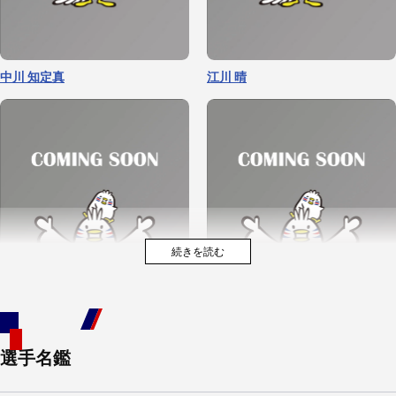
中川 知定真
江川 晴
選手名鑑
ルーニー 慧
久朗津 広野