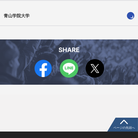
青山学院大学
神戸 辰郎
君座 武志
SHARE
ページの先頭へ