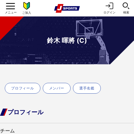
ログイン
検索
ご加入
鈴木 暉將 (C)
プロフィール
メンバー
選手名鑑
プロフィール
チーム