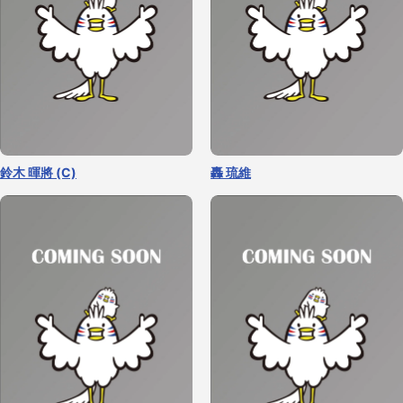
鈴木 暉將 (C)
轟 琉維