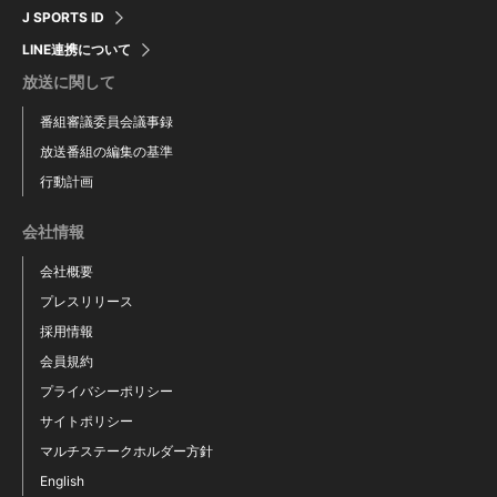
ムスタファ ンバアイ
佐藤 友
J SPORTS ID
LINE連携について
放送に関して
番組審議委員会議事録
放送番組の編集の基準
行動計画
会社情報
会社概要
プレスリリース
採用情報
会員規約
プライバシーポリシー
直井 隼也
サイトポリシー
マルチステークホルダー方針
English