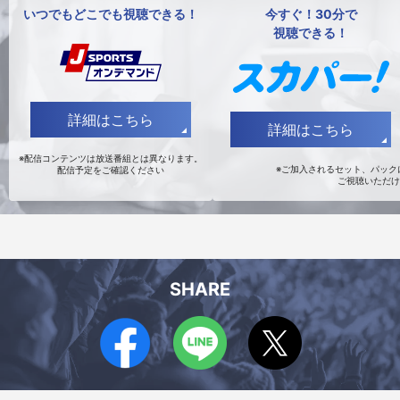
いつでもどこでも視聴できる！
今すぐ！30分で
視聴できる！
詳細はこちら
詳細はこちら
※配信コンテンツは放送番組とは異なります。
※ご加入されるセット、パックに
配信予定をご確認ください
ご視聴いただけ
SHARE