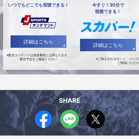
いつでもどこでも視聴できる！
今すぐ！30分で
視聴できる！
詳細はこちら
詳細はこちら
※配信コンテンツは放送番組とは異なります。
※ご加入されるセット、パックに
配信予定をご確認ください
ご視聴いただけ
SHARE