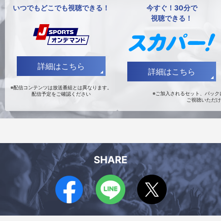
いつでもどこでも視聴できる！
今すぐ！30分で
視聴できる！
詳細はこちら
詳細はこちら
※配信コンテンツは放送番組とは異なります。
※ご加入されるセット、パックに
配信予定をご確認ください
ご視聴いただけ
SHARE