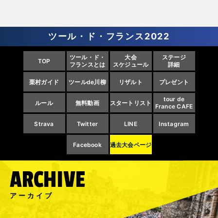
ツール・ド・フランス2022
ツール・ド・
大会
ステージ
TOP
フランスとは
スケジュール
詳細
栗村ガイド
ツールde川柳
リザルト
プレゼント
tour de
ルール
無料動画
スタートリスト
France CAFE
Strava
Twitter
LINE
Instagram
Facebook
過去大会ページ
ARCHIVE
アーカイブ