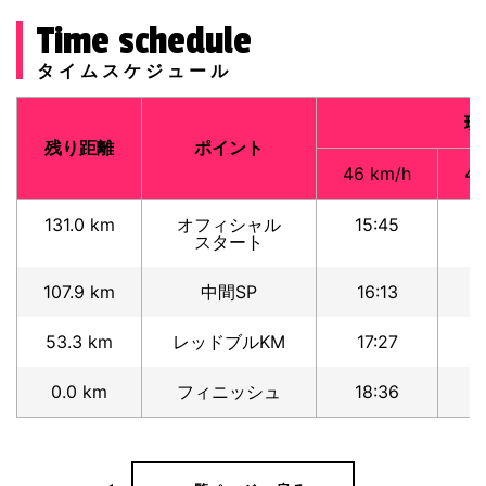
Time schedule
タイムスケジュール
現
残り距離
ポイント
46 km/h
44
131.0 km
オフィシャル
15:45
1
スタート
107.9 km
中間SP
16:13
53.3 km
レッドブルKM
17:27
1
0.0 km
フィニッシュ
18:36
1