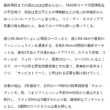
最終周回までの流れはほぼ変わらない。1942年ローマ万国博覧会
の予定地で、現在は官公庁ビルや博物館などが並ぶEUR地区から
ゆっくりパレードランへと走り出し、リド・ディ・オスティアで
初夏の海を眺めたら、改めてローマ中心部へと帰ってくる。
残り66.8kmでいよいよ周回コースへ入り、残り66.4kmで最初の
フィニッシュラインを通過する。全長9.5km×8周回の最終サーキ
ットは、過去2大会と寸分違わぬレイアウトだ。カラカラ浴場、コ
ロッセオ、フォロ・ロマーノ、真実の口──。コースのいたるとこ
ろで、ローマが誇る歴史的建造物とすれ違う。唐傘松の並木をく
ぐり、「サンピエトリーニ」と呼ばれる石畳を駆け抜けていく。
決着の地は、2年連続で、古代ローマ時代の戦車競技場「チルコ・
マッシモ」前。つまりフィニッシュ手前1km付近から道は大きく
蛇行し、ラスト250mは勾配5％の上り坂。爆発的なフィナーレと
ともに、3週間のスペクタクルは幕を閉じる。