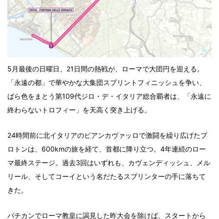
5月最後の日曜日、21日間の熱戦が、ローマで大団円を迎える。
「永遠の都」で華やかな大集団スプリントフィニッシュを争い、
ばら色をまとう第109代ジロ・デ・イタリア総合覇者は、「永遠に
終わらないトロフィー」を天高く突き上げる。
24時間前に北イタリアのピアンカヴァッロで激闘を繰り広げたプ
ロトンは、600kmの旅を経て、首都に降り立つ。4年連続のロー
マ最終ステージ。過去3回はいずれも、カヴェンディッシュ、メル
リール、そしてコーイという名だたるスプリンターの手に落ちて
きた。
バチカンでローマ教皇に謁見した昨大会を除けば、スタートから