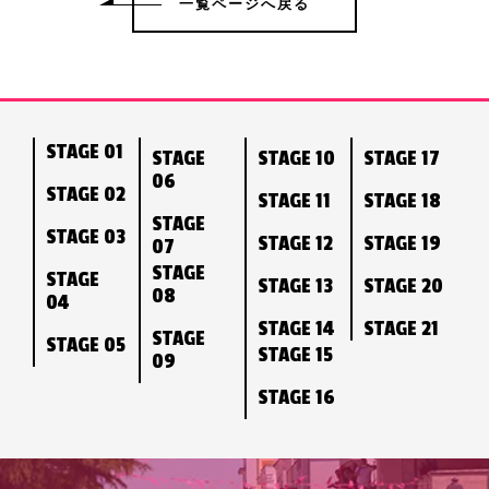
一覧ページへ戻る
STAGE 01
STAGE
STAGE 10
STAGE 17
06
STAGE 02
STAGE 11
STAGE 18
STAGE
STAGE 03
STAGE 12
STAGE 19
07
STAGE
STAGE
STAGE 13
STAGE 20
08
04
STAGE 14
STAGE 21
STAGE
STAGE 05
STAGE 15
09
STAGE 16