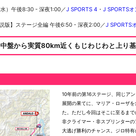
水）午後8:30 - 深夜1:00
／
J SPORTS 4
・
J SPORT
】ステージ全編 午後6:50 - 深夜2:00
／
J SPOR
中盤から実質80km近くもじわじわと上り
10年前の第16ステージ、同じア
展開の果てに、マリア・ローザを
た。ただし今回はそこに至るまで
非クライマー・非スプリンターの
大逃げ勝利のチャンス。ジロ特有