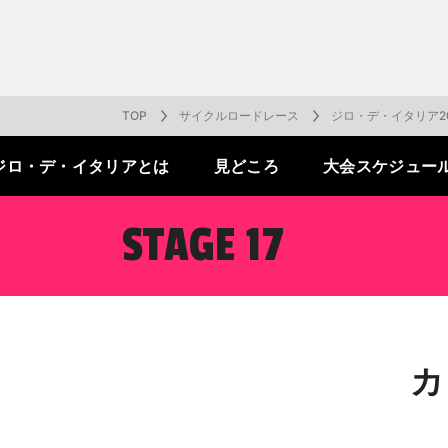
番組表
J SPORTS創立30周年特集ページ
Ch別番組
お知らせ
サッカー
野球
ラグビー
フットサル
SNSアカウント一覧
メールマ
サイクル広告お問い合わせ
簡易中継
ピックアップ
スキー
バドミントン
バレーボール
サッカー・フットサル
ラグビー
野球
バスケットボール
モータースポーツ
フィギュアスケート
サイクルロードレース
TOP
サイクルロードレース
ジロ・デ・イタリア20
ジロ・デ・
イタリアとは
見どころ
大会
スケジュー
ドキュメンタリー
ジャパンオープン
ミラノ・コルティナ2026パラリンピック
サマーカップ
大学バスケ オータムリーグ
大同生命SVリーグ 男子
SUPER GT（スーパーGT）
ツール・ド・フランス
高円宮杯 JFA サッカープレミアリーグ
日本代表
MLB中継（メジャーリーグベースボール）
ハッピー
全日本社
全日本ス
アクアカ
高校バスケ
大同生命S
スーパー
ジロ・デ
高校サッカ
ネーショ
広島東洋
STAGE 17
フィットネス・ボディビル
全日本実業団バドミントン選手権
スキージャンプ
町田樹のスポーツアカデミア
バスケ スプリングマッチ 2026
まるっとバレーボール
WRC
ステージレース
U-16インターナショナルドリームカップ
オリックス・バファローズ
スカッシ
日本ラン
ノルディ
KENJIの
J SPOR
SVリーグ
スーパー
日本開催
FIFA
東北楽天
スノーボード
全米フィギュアスケート選手権
大学バレー
ダカールラリー
ガンバレ日本プロ野球!?
スキー学
スピード
男子日本
MOTOR G
MLBイッ
大学ラグビー（菅平合宿）
関東大学
ニュルブルクリンク24時間耐久レース
NPBジュニアトーナメント KONAMI CUP
富士24時
関東大学対抗戦
関東大学
2025
カ