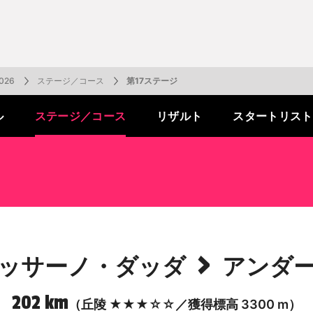
一覧
番組表のお知らせ
プレゼント
サイクル
モーター
バレー
バスケット
フィギュアス
ロードレース
スポーツ
ボール
ボール
ケート
ガジン
J SPORTSオフィシャルキャラクタ
・ライブ配信サービス
サイクルビレッジ
26
ステージ／コース
第17ステージ
ル
ステージ
／コース
リザルト
スタートリスト
ゴルフアワー
会人バドミントン選手権
キー技術選手権大会
ップ
 インターハイ
Vリーグ 女子
フォーミュラ
・イタリア
ー インターハイ
ンズチャンピオンシップ
カープ
ヨットレース
熊本マスターズ
アルペンスキー
飯塚杯
Bリーグ
アジアチャンピオンズリーグ
WEC
ブエルタ・ア・エスパーニャ
Foot!超高校サッカー通信
ラグビー わんだほー！
中日ドラゴンズ
ュ
キングサーキット
ック複合
部屋
TS HOOP!～学生バスケ番組～
 オールスターゲームズ
バイク
レース
ゴールデンイーグルス
学生スポーツ
BWFワールドツアー
全日本アルペン
アイスショー
プレシーズンマッチ
FIM世界耐久ロードレース選手権（E
自転車情報番組
FIFA ビーチサッカー ワールドカッ
社会人野球（都市対抗野球大会）
生大会
スケート
代表
AMES
キ見！
SNOWTV
女子日本代表
SROジャパンカップ
侍ジャパン
春季交流大会
リーグワン
間レース
スパ・フランコルシャン24時間レー
リーグ戦
関西大学リーグ
>
ッサーノ・ダッダ
アンダ
202 km
（丘陵 ★★★☆☆／獲得標高 3300 m）