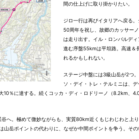
間の仕上げに取り掛かりたい。
ジロ一行は再びイタリアへ戻る。
50周年を祝し、故郷のカッサー
は走り出す。イル・ロンバルディ
進む序盤55kmは平坦路。高速
れるかもしれない。
ステージ中盤には3級山岳が2つ
ソ・デイ・トレ・テルミニは、デ
、最大10％に達する。続くコッカ・ディ・ロドリーノ（8.2km、
谷へ。極めて微妙ながらも、実質80km近くもじわじわと上り基
では山岳ポイントの代わりに、なぜか中間ポイントを争う。そ