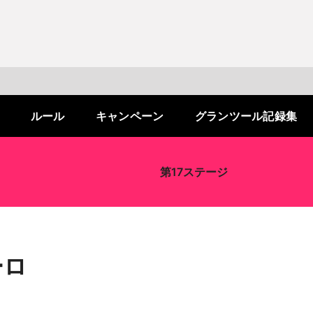
J SPORTS 4番組
LINE連携について
スキー
バドミントン
ピックアップ
ー
広告お問い合せ
オンデマンドをテレビに映すには
ルール
キャンペーン
グランツール記録集
空手
S/Jリーグ
モーグル
フィギュアスケート学生大会
高校バスケ ウインターカップ2025
ヨーロッパチャンピオンズリーグ
フォーミュラE
ワンデーレース
Jユースカップ
海外ラグビー （グレイテスト・ライバルリ
横浜DeNAベイスターズ
ー・ツアー 2026 〜オールブラックス 南アフ
WC）
プ
フリーライドワールドツアー
ISU選手権大会
高校バレー インターハイ
デイトナ24時間レース
シクロクロス
和倉ユースサッカー大会
大学野球
第17ステージ
リカ遠征〜）
GTV 〜SUPER GT トークバラエティ〜
高校野球
高校ラグビー
ス
セブンズ
ーロ