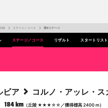
一覧
番組表のお知らせ
プレゼント
サイクル
モーター
バレー
バスケット
フィギュアス
ロードレース
スポーツ
ボール
ボール
ケート
ガジン
J SPORTSオフィシャルキャラクタ
・ライブ配信サービス
サイクルビレッジ
26
ステージ／コース
第9ステージ
ル
ステージ
／コース
リザルト
スタートリスト
ゴルフアワー
会人バドミントン選手権
キー技術選手権大会
ップ
 インターハイ
Vリーグ 女子
フォーミュラ
・イタリア
ー インターハイ
ンズチャンピオンシップ
カープ
ヨットレース
熊本マスターズ
アルペンスキー
飯塚杯
Bリーグ
アジアチャンピオンズリーグ
WEC
ブエルタ・ア・エスパーニャ
Foot!超高校サッカー通信
ラグビー わんだほー！
中日ドラゴンズ
ュ
キングサーキット
ック複合
部屋
TS HOOP!～学生バスケ番組～
 オールスターゲームズ
バイク
レース
ゴールデンイーグルス
学生スポーツ
BWFワールドツアー
全日本アルペン
アイスショー
プレシーズンマッチ
FIM世界耐久ロードレース選手権（E
自転車情報番組
FIFA ビーチサッカー ワールドカッ
社会人野球（都市対抗野球大会）
生大会
スケート
代表
AMES
キ見！
SNOWTV
女子日本代表
SROジャパンカップ
侍ジャパン
春季交流大会
リーグワン
間レース
スパ・フランコルシャン24時間レー
リーグ戦
関西大学リーグ
>
ルビア
コルノ・アッレ・ス
184 km
（丘陵 ★★★☆☆／獲得標高 2400 m）