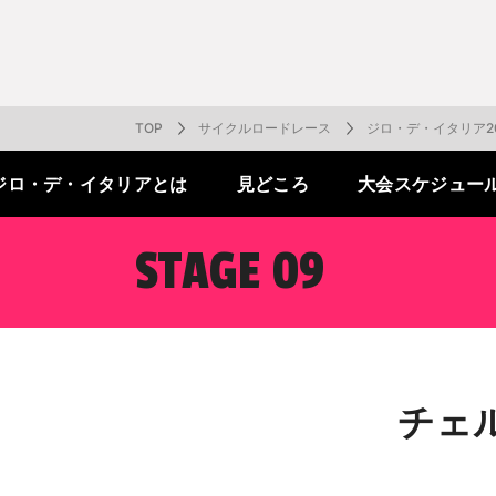
番組表
J SPORTS創立30周年特集ページ
Ch別番組
お知らせ
サッカー
野球
ラグビー
フットサル
SNSアカウント一覧
メールマ
サイクル広告お問い合わせ
簡易中継
ピックアップ
スキー
バドミントン
バレーボール
サッカー・フットサル
ラグビー
野球
バスケットボール
モータースポーツ
フィギュアスケート
サイクルロードレース
TOP
サイクルロードレース
ジロ・デ・イタリア20
ジロ・デ・
イタリアとは
見どころ
大会
スケジュー
ドキュメンタリー
ジャパンオープン
ミラノ・コルティナ2026パラリンピック
サマーカップ
大学バスケ オータムリーグ
大同生命SVリーグ 男子
SUPER GT（スーパーGT）
ツール・ド・フランス
高円宮杯 JFA サッカープレミアリーグ
日本代表
MLB中継（メジャーリーグベースボール）
ハッピー
全日本社
全日本ス
アクアカ
高校バスケ
大同生命S
スーパー
ジロ・デ
高校サッカ
ネーショ
広島東洋
STAGE 09
フィットネス・ボディビル
全日本実業団バドミントン選手権
スキージャンプ
町田樹のスポーツアカデミア
バスケ スプリングマッチ 2026
まるっとバレーボール
WRC
ステージレース
U-16インターナショナルドリームカップ
オリックス・バファローズ
スカッシ
日本ラン
ノルディ
KENJIの
J SPOR
SVリーグ
スーパー
日本開催
FIFA
東北楽天
スノーボード
全米フィギュアスケート選手権
大学バレー
ダカールラリー
ガンバレ日本プロ野球!?
スキー学
スピード
男子日本
MOTOR G
MLBイッ
大学ラグビー（菅平合宿）
関東大学
ニュルブルクリンク24時間耐久レース
NPBジュニアトーナメント KONAMI CUP
富士24時
関東大学対抗戦
関東大学
2025
チェ