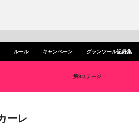
J SPORTS 4番組
LINE連携について
スキー
バドミントン
ピックアップ
ー
広告お問い合せ
オンデマンドをテレビに映すには
ルール
キャンペーン
グランツール記録集
空手
S/Jリーグ
モーグル
フィギュアスケート学生大会
高校バスケ ウインターカップ2025
ヨーロッパチャンピオンズリーグ
フォーミュラE
ワンデーレース
Jユースカップ
海外ラグビー （グレイテスト・ライバルリ
横浜DeNAベイスターズ
ー・ツアー 2026 〜オールブラックス 南アフ
WC）
プ
フリーライドワールドツアー
ISU選手権大会
高校バレー インターハイ
デイトナ24時間レース
シクロクロス
和倉ユースサッカー大会
大学野球
第9ステージ
リカ遠征〜）
GTV 〜SUPER GT トークバラエティ〜
高校野球
高校ラグビー
ス
セブンズ
カーレ