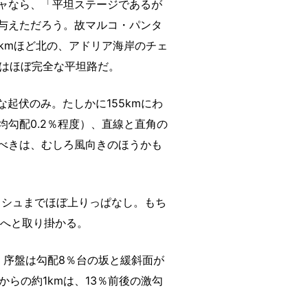
ャなら、「平坦ステージであるが
与えただろう。故マルコ・パンタ
kmほど北の、アドリア海岸のチェ
mはほぼ完全な平坦路だ。
な起伏のみ。たしかに155kmにわ
勾配0.2％程度）、直線と直角の
べきは、むしろ風向きのほうかも
ニッシュまでほぼ上りっぱなし。もち
坂へと取り掛かる。
り、序盤は勾配8％台の坂と緩斜面が
からの約1kmは、13％前後の激勾