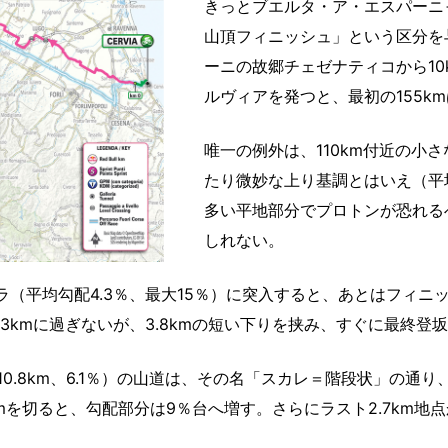
きっとブエルタ・ア・エスパーニ
山頂フィニッシュ」という区分を
ーニの故郷チェゼナティコから10
ルヴィアを発つと、最初の155k
唯一の例外は、110km付近の小さ
たり微妙な上り基調とはいえ（平均
多い平地部分でプロトンが恐れる
しれない。
ーラ（平均勾配4.3％、最大15％）に突入すると、あとはフィ
.3kmに過ぎないが、3.8kmの短い下りを挟み、すぐに最終登
0.8km、6.1％）の山道は、その名「スカレ＝階段状」の通
を切ると、勾配部分は9％台へ増す。さらにラスト2.7km地点