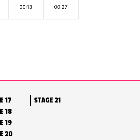
00:13
00:27
E 17
STAGE 21
E 18
E 19
E 20