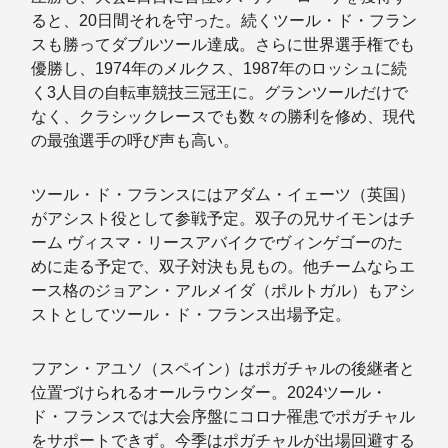
ると、20日間それを守った。続くツール・ド・フラン
スも勝ってダブルツール達成。さらに世界選手権でも
優勝し、1974年のメルクス、1987年のロッシュに続
く3人目の自転車競技三冠王に。グランツールだけで
なく、クラシックレースでも数々の勝利を修め、現代
の最強選手の呼び声も高い。
ツール・ド・フランスにはアダム・イェーツ（英国）
がアシスト役として参戦予定。双子の兄サイモンはチ
ーム ヴィスマ・リースアバイクでヴィンゲゴーのた
めに走る予定で、双子対決も見もの。他チームならエ
ース格のジョアン・アルメイダ（ポルトガル）もアシ
ストとしてツール・ド・フランス出場予定。
フアン・アユソ（スペイン）はポガチャルの後継者と
位置づけられるオールラウンダー。2024ツール・
ド・フランスでは大会序盤にコロナ罹患でポガチャル
をサポートできず。今季はポガチャルが出場回避する