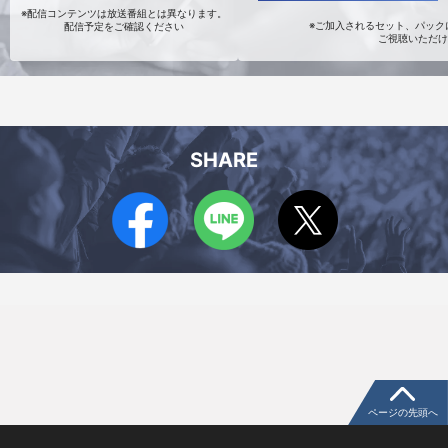
※配信コンテンツは放送番組とは異なります。
※ご加入されるセット、パックに
配信予定をご確認ください
ご視聴いただけ
SHARE
ページの先頭へ