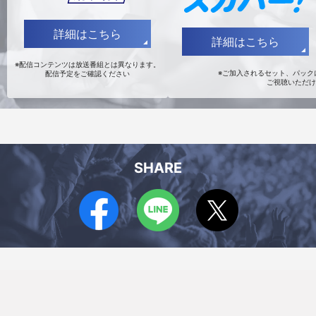
詳細はこちら
詳細はこちら
※配信コンテンツは放送番組とは異なります。
※ご加入されるセット、パックに
配信予定をご確認ください
ご視聴いただけ
SHARE