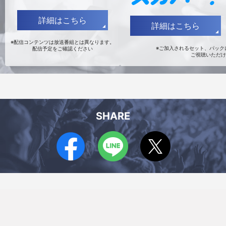
詳細はこちら
詳細はこちら
※配信コンテンツは放送番組とは異なります。
※ご加入されるセット、パックに
配信予定をご確認ください
ご視聴いただけ
SHARE